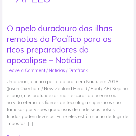
O apelo duradouro das ilhas
O
apelo
remotas do Pacífico para os
duradouro
das
ricos preparadores do
ilhas
apocalipse – Notícia
remotas
do
Leave a Comment
/
Notícias
/
Drmfrank
Pacífico
Uma criança brinca perto da praia em Nauru em 2018.
para
(Jason Oxenham / New Zealand Herald / Pool / AP) Seja no
os
espaço, nas profundezas mais escuras do oceano ou
ricos
na vida eterna, os líderes de tecnologia super-ricos são
preparadores
famosos por visões grandiosas de onde seus bolsos
do
fundos podem levá-los. Entre eles está o sonho de fugir de
apocalipse
impostos, […]
–
Notícia