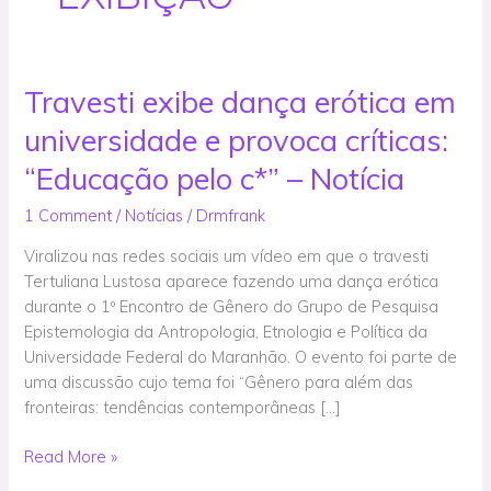
Travesti exibe dança erótica em
Travesti
exibe
universidade e provoca críticas:
dança
erótica
“Educação pelo c*” – Notícia
em
1 Comment
/
Notícias
/
Drmfrank
universidade
e
Viralizou nas redes sociais um vídeo em que o travesti
provoca
Tertuliana Lustosa aparece fazendo uma dança erótica
críticas:
durante o 1º Encontro de Gênero do Grupo de Pesquisa
“Educação
Epistemologia da Antropologia, Etnologia e Política da
pelo
Universidade Federal do Maranhão. O evento foi parte de
c*”
uma discussão cujo tema foi “Gênero para além das
–
fronteiras: tendências contemporâneas […]
Notícia
Read More »