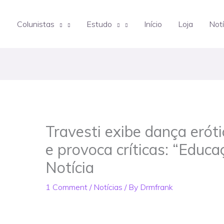
Colunistas
Estudo
Início
Loja
Notí
Travesti exibe dança erót
e provoca críticas: “Educa
Notícia
1 Comment
/
Notícias
/ By
Drmfrank