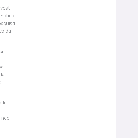
vesti
erótica
esquisa
ica da
oi
al”.
do
s
ndo
, não