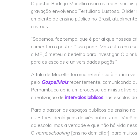
O pastor Rodrigo Mocellin usou as redes sociais
gravação envolvendo Tertuliana Lustosa. O líder
ambiente de ensino público no Brasil, atualmente
cristãos.
“Sabemos, faz tempo, que é por aí que nossas cr
comentou o pastor. “Isso pode. Mas culto em es
o MP já meteu o bedelho para investigar. O pior lu
para as escolas e universidades pagãs.”
A fala de Mocellin foi uma referência à notícia ve
pelo
GospelMais
recentemente, comunicando que
Pernambuco abriu um processo administrativo p
a realização de
intervalos bíblicos
nas escolas do
Para o pastor, os espaços públicos de ensino no 
questões ideológicas de viés anticristão. “Você o
da escola, mas a verdade é que não há vida ness
O
homeschooling
[ensino domiciliar], para muito