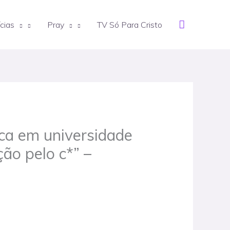
Search
cias
Pray
TV Só Para Cristo
ica em universidade
ção pelo c*” –