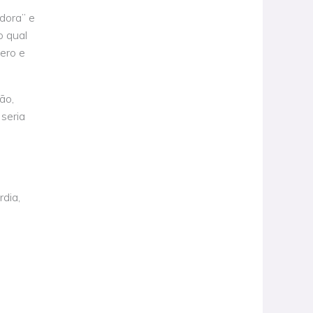
adora” e
o qual
ero e
ão,
seria
dia,