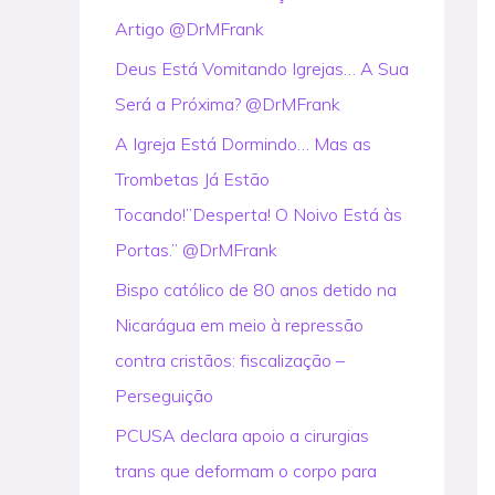
Artigo @DrMFrank
r
:
Deus Está Vomitando Igrejas… A Sua
Será a Próxima? @DrMFrank
A Igreja Está Dormindo… Mas as
Trombetas Já Estão
Tocando!”Desperta! O Noivo Está às
Portas.” @DrMFrank
Bispo católico de 80 anos detido na
Nicarágua em meio à repressão
contra cristãos: fiscalização –
Perseguição
PCUSA declara apoio a cirurgias
trans que deformam o corpo para