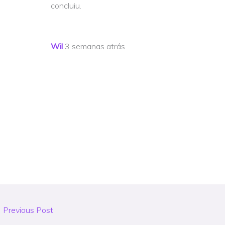
concluiu.
Wil
3 semanas atrás
←
Previous Post