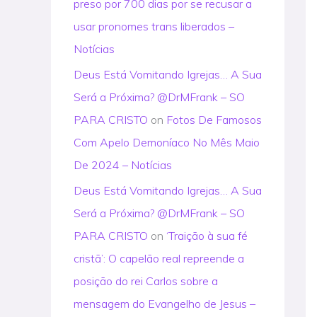
preso por 700 dias por se recusar a
usar pronomes trans liberados –
Notícias
Deus Está Vomitando Igrejas… A Sua
Será a Próxima? @DrMFrank – SO
PARA CRISTO
on
Fotos De Famosos
Com Apelo Demoníaco No Mês Maio
De 2024 – Notícias
Deus Está Vomitando Igrejas… A Sua
Será a Próxima? @DrMFrank – SO
PARA CRISTO
on
‘Traição à sua fé
cristã’: O capelão real repreende a
posição do rei Carlos sobre a
mensagem do Evangelho de Jesus –