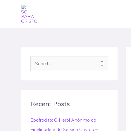
Skip
to
content
S
e
a
r
c
Recent Posts
h
Epafrodito: O Herói Anônimo da
f
Fidelidade e do Serviço Cristão –
o