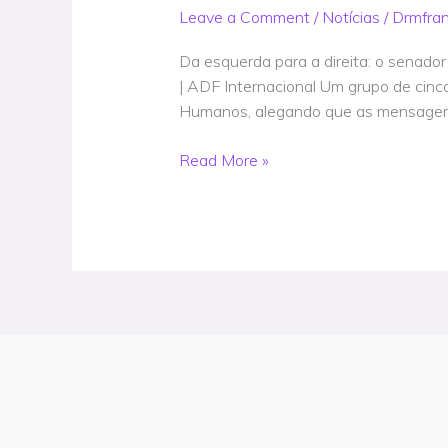
brasileiro
Leave a Comment
/
Notícias
/
Drmfra
a
órgão
Da esquerda para a direita: o senado
internacional
| ADF Internacional Um grupo de cinc
por
Humanos, alegando que as mensagens
censurar
mensagens
Read More »
de
campanha
pró-
vida
–
Notícia