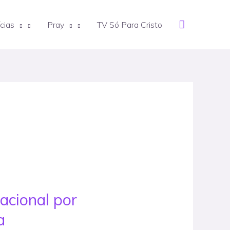
Search
cias
Pray
TV Só Para Cristo
acional por
a