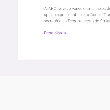
servo
covarde
A ABC News e vários outros meios de
do
apoiou o presidente eleito Donald Tru
culto
secretário do Departamento de Saúde
da
morte
Read More »
luciferiano
global
que
afirma
ser
“pró-
vida”
Leohmann