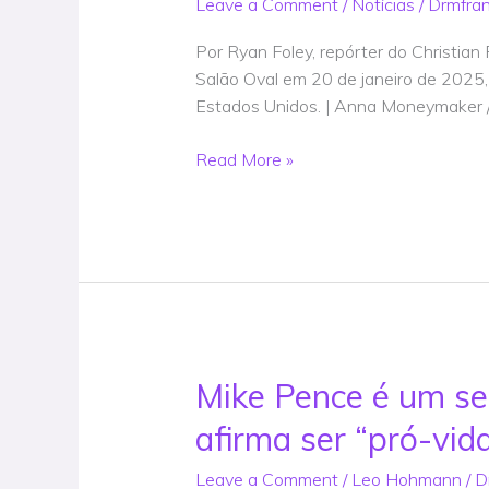
Leave a Comment
/
Notícias
/
Drmfra
implementadas
por
Por Ryan Foley, repórter do Christian
Trump
Salão Oval em 20 de janeiro de 2025
na
Estados Unidos. | Anna Moneymaker 
primeira
semana
Read More »
de
seu
segundo
mandato
–
Notícia
Mike Pence é um ser
Mike
Pence
afirma ser “pró-vi
é
um
Leave a Comment
/
Leo Hohmann
/
D