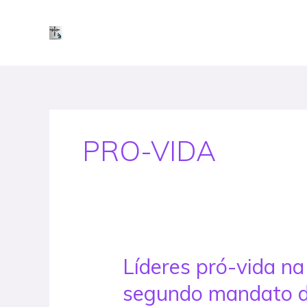
Skip
to
content
PRO-VIDA
Líderes pró-vida n
Líderes
pró-
segundo mandato d
vida