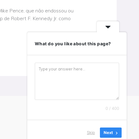
 Mike Pence, que não endossou ou
mp de Robert F. Kennedy Jr. como
What do you like about this page?
0 / 400
Skip
Next