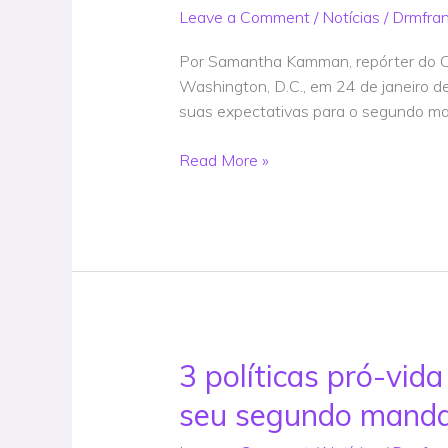
na
Leave a Comment
/
Notícias
/
Drmfra
Marcha
pela
Por Samantha Kamman, repórter do Ch
Vida
Washington, D.C., em 24 de janeiro 
esperançosos,
suas expectativas para o segundo ma
mas
cautelosos
Read More »
no
segundo
mandato
de
Trump
–
Notícia
3 políticas pró-vi
3
políticas
seu segundo mandat
pró-
vida