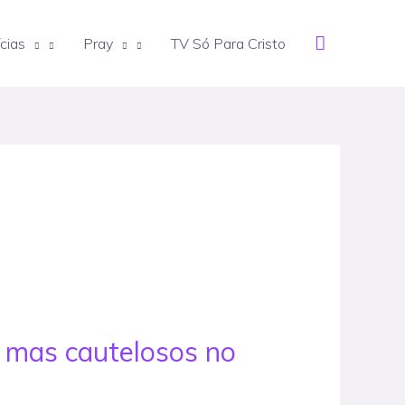
Search
cias
Pray
TV Só Para Cristo
, mas cautelosos no