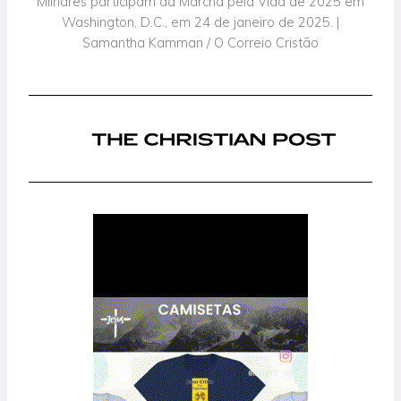
Milhares participam da Marcha pela Vida de 2025 em
Washington, D.C., em 24 de janeiro de 2025. |
Samantha Kamman / O Correio Cristão