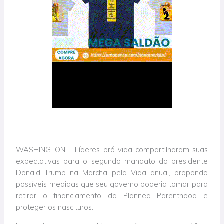
WASHINGTON – Líderes pró-vida compartilharam suas
expectativas para o segundo mandato do presidente
Donald Trump na Marcha pela Vida anual, propondo
possíveis medidas que seu governo poderia tomar para
retirar o financiamento da Planned Parenthood e
proteger os nascituros.