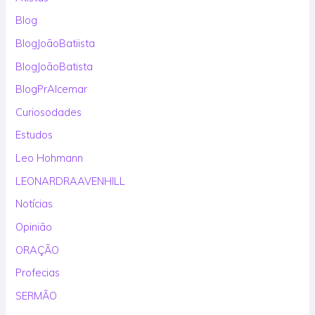
Blog
BlogJoãoBatiista
BlogJoãoBatista
BlogPrAlcemar
Curiosodades
Estudos
Leo Hohmann
LEONARDRAAVENHILL
Notícias
Opinião
ORAÇÃO
Profecias
SERMÃO