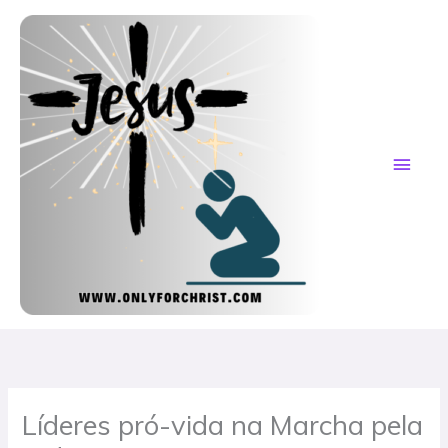
Skip
MAI
to
content
ME
Líderes pró-vida na Marcha pela