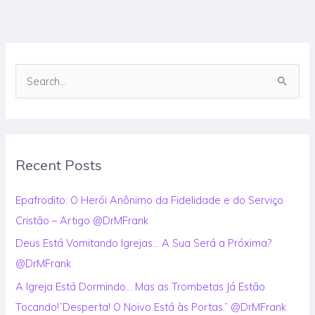
S
e
a
r
Recent Posts
c
h
Epafrodito: O Herói Anônimo da Fidelidade e do Serviço
f
Cristão – Artigo @DrMFrank
o
Deus Está Vomitando Igrejas… A Sua Será a Próxima?
r
@DrMFrank
:
A Igreja Está Dormindo… Mas as Trombetas Já Estão
Tocando!”Desperta! O Noivo Está às Portas.” @DrMFrank