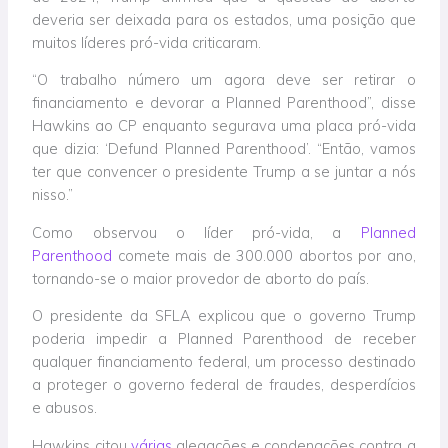
deveria ser deixada para os estados, uma posição que
muitos líderes pró-vida criticaram.
“O trabalho número um agora deve ser retirar o
financiamento e devorar a Planned Parenthood”, disse
Hawkins ao CP enquanto segurava uma placa pró-vida
que dizia: ‘Defund Planned Parenthood’. “Então, vamos
ter que convencer o presidente Trump a se juntar a nós
nisso.”
Como observou o líder pró-vida, a
Planned
Parenthood
comete mais de 300.000 abortos por ano,
tornando-se o maior provedor de aborto do país.
O presidente da SFLA explicou que o governo Trump
poderia impedir a Planned Parenthood de receber
qualquer financiamento federal, um processo destinado
a proteger o governo federal de fraudes, desperdícios
e abusos.
Hawkins citou
várias
alegações e condenações contra a