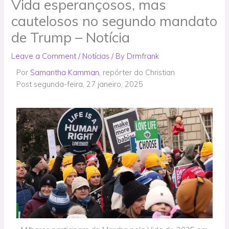
Vida esperançosos, mas
cautelosos no segundo mandato
de Trump – Notícia
Leave a Comment
/
Notícias
/ By
Drmfrank
Por
Samantha Kamman
, repórter do Christian
Post
segunda-feira, 27 janeiro, 2025