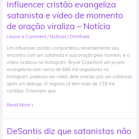
Influencer cristão evangeliza
Influencer
cristão
satanista e vídeo de momento
evangeliza
satanista
de oração viraliza – Notícia
e
Leave a Comment
/
Notícias
/
Drmfrank
vídeo
de
Um influencer cristão compartilhou recentemente seu
momento
encontro com um satanista e sua oração pelo homem, e o
de
vídeo viralizou no Instagram. Bryce Crawford, um jovem
oração
evangelista com cerca de 686 mil seguidores no
viraliza
Instagram, publicou um vídeo dele orando por um satanista
–
após um diálogo. O registro já tem mais de 139 mil
Notícia
curtidas. O homem que
Read More »
DeSantis diz que satanistas não
DeSantis
diz