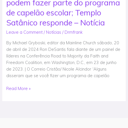
podem fazer parte do programa
que
satanistas
de capelão escolar; Templo
não
Satânico responde – Notícia
podem
fazer
Leave a Comment
/
Notícias
/
Drmfrank
parte
By Michael Gryboski, editor da Mainline Church sábado, 20
do
de abril de 2024 Ron DeSantis fala diante de um painel de
programa
líderes na Conferência Road to Majority da Faith and
de
Freedom Coalition, em Washington, D.C., em 23 de junho
capelão
de 2023. | O Correio Cristão/ Nicole Alcindor “Alguns
escolar;
disseram que se você fizer um programa de capelão
Templo
Satânico
Read More »
responde
–
Notícia