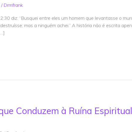
/
Drmfrank
22:30 diz: “Busquei entre eles um homem que levantasse o mur
 destruísse; mas a ninguém achei.” A história não é escrita a
[…]
que Conduzem à Ruína Espiritual