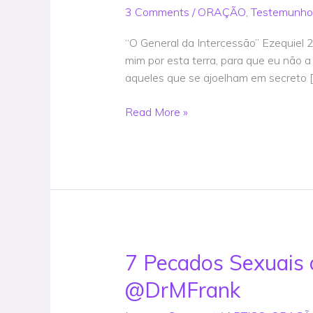
Homem
3 Comments
/
ORAÇÃO
,
Testemunho
que
Atuou
“O General da Intercessão” Ezequiel 
nas
mim por esta terra, para que eu não a
Guerras
aqueles que se ajoelham em secreto 
de
Joelhos
Read More »
(Testemunho)
@DrMFrank
7 Pecados Sexuais 
7
Pecados
@DrMFrank
Sexuais
que