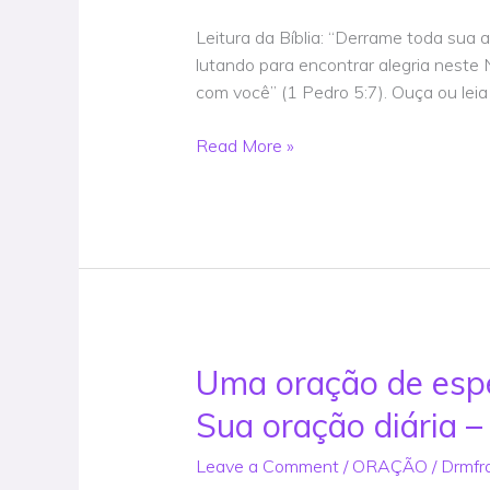
que
estão
Leitura da Bíblia: “Derrame toda sua
lutando
lutando para encontrar alegria neste 
para
com você” (1 Pedro 5:7). Ouça ou lei
encontrar
alegria
Read More »
neste
Natal
–
Sua
Oração
Diária
–
Oração
Uma oração de esp
Uma
@VivianBricker
oração
Sua oração diária –
de
esperança
Leave a Comment
/
ORAÇÃO
/
Drmfr
e