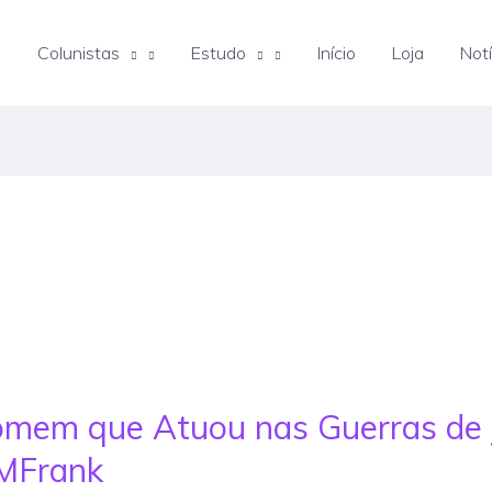
Colunistas
Estudo
Início
Loja
Notí
omem que Atuou nas Guerras de 
MFrank