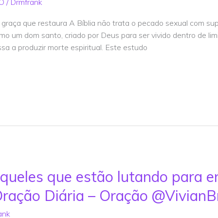
O
/
Drmfrank
graça que restaura A Bíblia não trata o pecado sexual com sup
o um dom santo, criado por Deus para ser vivido dentro de limi
sa a produzir morte espiritual. Este estudo
ueles que estão lutando para en
Oração Diária – Oração @VivianBr
ank