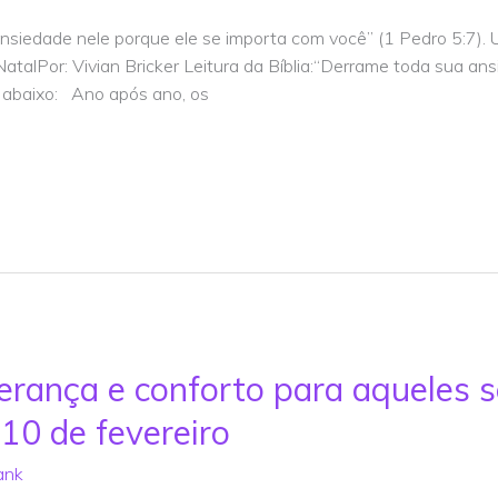
 ansiedade nele porque ele se importa com você” (1 Pedro 5:7)
NatalPor: Vivian Bricker Leitura da Bíblia:“Derrame toda sua an
a abaixo: Ano após ano, os
erança e conforto para aqueles
 10 de fevereiro
ank