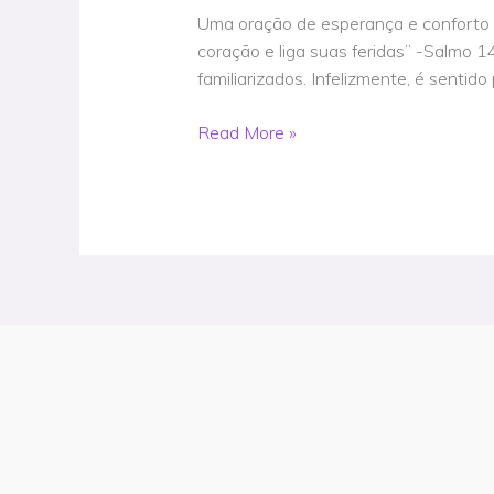
conforto
Uma oração de esperança e conforto p
para
coração e liga suas feridas” -Salmo 
aqueles
familiarizados. Infelizmente, é senti
sem
um
Read More »
namorado
–
Sua
oração
diária
–
10
de
fevereiro