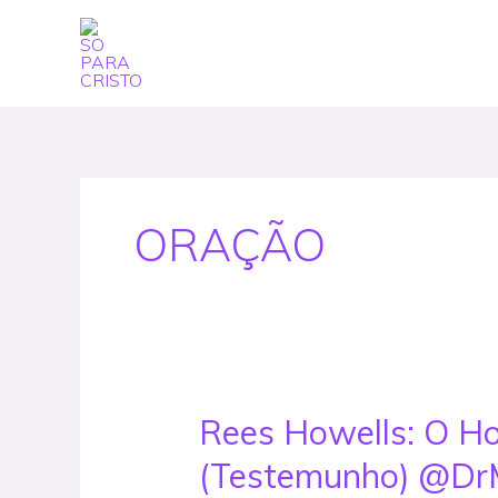
Skip
to
content
ORAÇÃO
Rees Howells: O H
Rees
Howells:
(Testemunho) @Dr
O