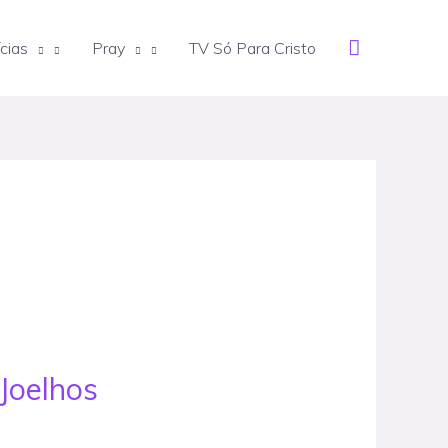
Search
cias
Pray
TV Só Para Cristo
Joelhos