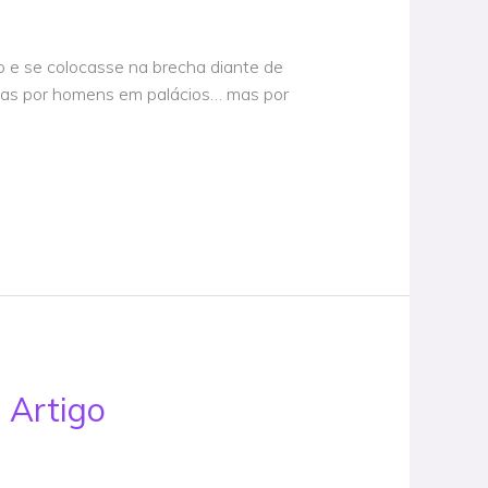
o e se colocasse na brecha diante de
penas por homens em palácios… mas por
 Artigo