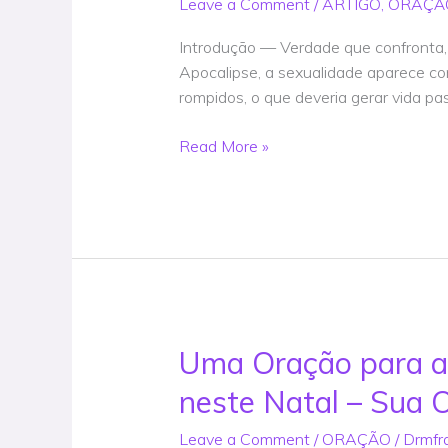
Leave a Comment
/
ARTIGO
,
ORAÇÃ
Conduzem
à
Introdução — Verdade que confronta, 
Ruína
Apocalipse, a sexualidade aparece com
Espiritual
rompidos, o que deveria gerar vida pas
Artigo
@DrMFrank
Read More »
Uma Oração para aq
Uma
Oração
neste Natal – Sua 
para
aqueles
Leave a Comment
/
ORAÇÃO
/
Drmfr