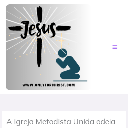
Skip
MAI
to
content
ME
A Igreja Metodista Unida odeia