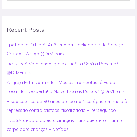
e
a
r
Recent Posts
c
h
Epafrodito: O Herói Anônimo da Fidelidade e do Serviço
f
Cristão – Artigo @DrMFrank
o
Deus Está Vomitando Igrejas… A Sua Será a Próxima?
r
@DrMFrank
:
A Igreja Está Dormindo… Mas as Trombetas Já Estão
Tocando!”Desperta! O Noivo Está às Portas.” @DrMFrank
Bispo católico de 80 anos detido na Nicarágua em meio à
repressão contra cristãos: fiscalização – Perseguição
PCUSA declara apoio a cirurgias trans que deformam o
corpo para crianças – Notícias