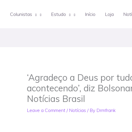
Colunistas
Estudo
Início
Loja
Notí
‘Agradeço a Deus por tud
acontecendo’, diz Bolsona
Notícias Brasil
Leave a Comment
/
Notícias
/ By
Drmfrank