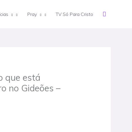
Search
cias
Pray
TV Só Para Cristo
o que está
ro no Gideões –