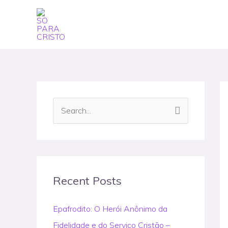
Skip
to
content
S
e
a
r
c
Recent Posts
h
Epafrodito: O Herói Anônimo da
f
Fidelidade e do Serviço Cristão –
o