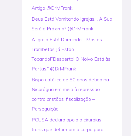
Artigo @DrMFrank
r
:
Deus Está Vomitando Igrejas… A Sua
Será a Próxima? @DrMFrank
A Igreja Está Dormindo… Mas as
Trombetas Já Estão
Tocando!”Desperta! O Noivo Está às
Portas.” @DrMFrank
Bispo católico de 80 anos detido na
Nicarágua em meio à repressão
contra cristãos: fiscalização –
Perseguição
PCUSA declara apoio a cirurgias
trans que deformam o corpo para