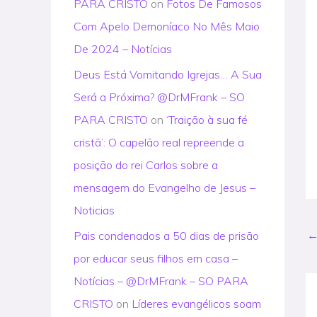
PARA CRISTO
on
Fotos De Famosos
Com Apelo Demoníaco No Mês Maio
De 2024 – Notícias
Deus Está Vomitando Igrejas… A Sua
Será a Próxima? @DrMFrank – SO
PARA CRISTO
on
‘Traição à sua fé
cristã’: O capelão real repreende a
posição do rei Carlos sobre a
mensagem do Evangelho de Jesus –
Noticias
Pais condenados a 50 dias de prisão
por educar seus filhos em casa –
Notícias – @DrMFrank – SO PARA
CRISTO
on
Líderes evangélicos soam