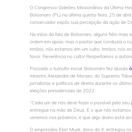
O Congresso Gideões Missionários da Última Hora
Bolsonaro (PL) na última quinta-feira, 25 de abril. 
conservador expôs sua percepção da ação de Deus
No início da fala de Bolsonaro, alguns fiéis mais
ordem em apoio, mas o pastor que conduzia o cu
irmãos, nós estamos em um culto. Irmãos, nós e
favor. Reverência no culto! Respeitamos a autor
Passado o tumulto inicial, Bolsonaro fez alusão
à
ministro Alexandre de Moraes, do Supremo Tribun
jornalistas e políticos de direita durante os últi
eleições presidenciais de 2022.
“Cada um de nós deve fazer o possível pelo seu p
entregue na mão de Deus. E o que nós estamos v
veremos nos próximos, é que algo divino está aco
O empresário Elon Musk, dono do X, entregou o