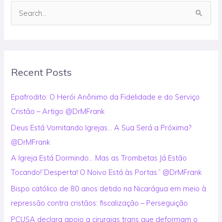
S
e
a
r
Recent Posts
c
h
Epafrodito: O Herói Anônimo da Fidelidade e do Serviço
f
Cristão – Artigo @DrMFrank
o
Deus Está Vomitando Igrejas… A Sua Será a Próxima?
r
@DrMFrank
:
A Igreja Está Dormindo… Mas as Trombetas Já Estão
Tocando!”Desperta! O Noivo Está às Portas.” @DrMFrank
Bispo católico de 80 anos detido na Nicarágua em meio à
repressão contra cristãos: fiscalização – Perseguição
PCUSA declara apoio a cirurgias trans que deformam o