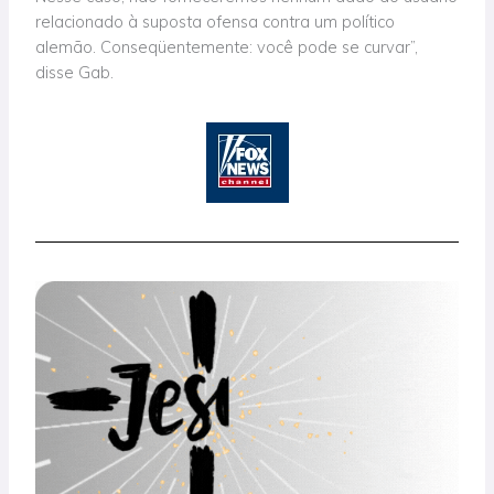
relacionado à suposta ofensa contra um político
alemão. Conseqüentemente: você pode se curvar”,
disse Gab.