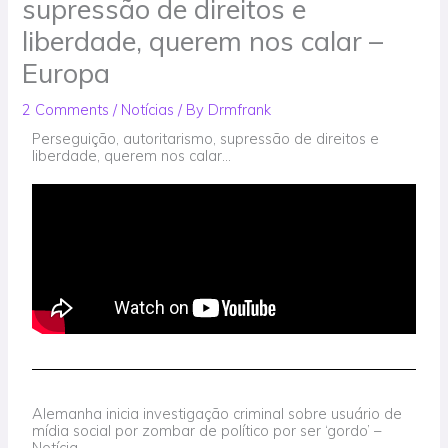
supressão de direitos e
liberdade, querem nos calar –
Europa
2 Comments
/
Notícias
/ By
Drmfrank
Perseguição, autoritarismo, supressão de direitos e
liberdade, querem nos calar...
Alemanha inicia investigação criminal sobre usuário de
mídia social por zombar de político por ser ‘gordo’ –
Notícia