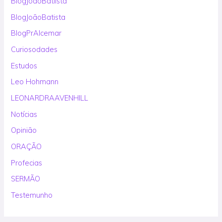
BlogJoãoBatiista
BlogJoãoBatista
BlogPrAlcemar
Curiosodades
Estudos
Leo Hohmann
LEONARDRAAVENHILL
Notícias
Opinião
ORAÇÃO
Profecias
SERMÃO
Testemunho