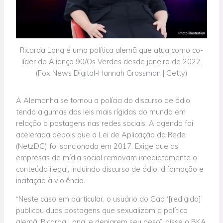
Ricarda Lang é uma política alemã que atua como co-
líder da Aliança 90/Os Verdes desde janeiro de 2022.
(Fox News Digital-Hannah Grossman | Getty)
A Alemanha se tornou a polícia do discurso de ódio,
tendo algumas das leis mais rígidas do mundo em
relação a postagens nas redes sociais. A agenda foi
acelerada depois que a Lei de Aplicação da Rede
(NetzDG) foi sancionada em 2017. Exige que as
empresas de mídia social removam imediatamente o
conteúdo ilegal, incluindo discurso de ódio, difamação e
incitação à violência.
“Neste caso em particular, o usuário do Gab ‘[redigido]’
publicou duas postagens que sexualizam a política
alemã ‘Ricarda Lang’ e denigrem seu peso”, disse o BKA