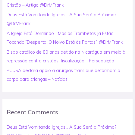
Cristão – Artigo @DrMFrank
o
Deus Está Vomitando Igrejas… A Sua Será a Próxima?
r
@DrMFrank
:
A Igreja Está Dormindo… Mas as Trombetas Já Estão
Tocando!”Desperta! O Noivo Está às Portas.” @DrMFrank
Bispo católico de 80 anos detido na Nicarágua em meio à
repressão contra cristãos: fiscalização – Perseguição
PCUSA declara apoio a cirurgias trans que deformam o
corpo para crianças – Notícias
Recent Comments
Deus Está Vomitando Igrejas… A Sua Será a Próxima?