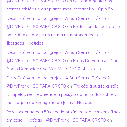
@DrMFrank – SO PARA CRISTO
on
O silenciamento dos
crentes cristãos é arrepiante, mas verdadeiro – Opinião
Deus Está Vomitando Igrejas… A Sua Será a Próxima?
@DrMFrank – SO PARA CRISTO
on
Professor irlandês preso
por 700 dias por se recusar a usar pronomes trans
liberados – Notícias
Deus Está Vomitando Igrejas… A Sua Será a Próxima?
@DrMFrank – SO PARA CRISTO
on
Fotos De Famosos Com
Apelo Demoníaco No Mês Maio De 2024 – Notícias
Deus Está Vomitando Igrejas… A Sua Será a Próxima?
@DrMFrank – SO PARA CRISTO
on
‘Traição à sua fé cristã’:
O capelão real repreende a posição do rei Carlos sobre a
mensagem do Evangelho de Jesus – Noticias
Pais condenados a 50 dias de prisão por educar seus filhos
em casa – Notícias – @DrMFrank – SO PARA CRISTO
on