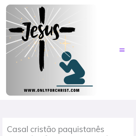
Skip
MAI
to
content
ME
Casal cristão paquistanês