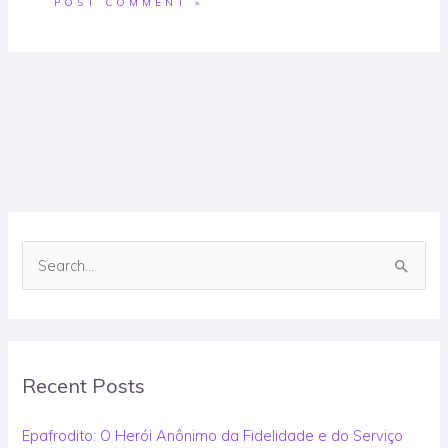
S
e
a
r
Recent Posts
c
h
Epafrodito: O Herói Anônimo da Fidelidade e do Serviço
f