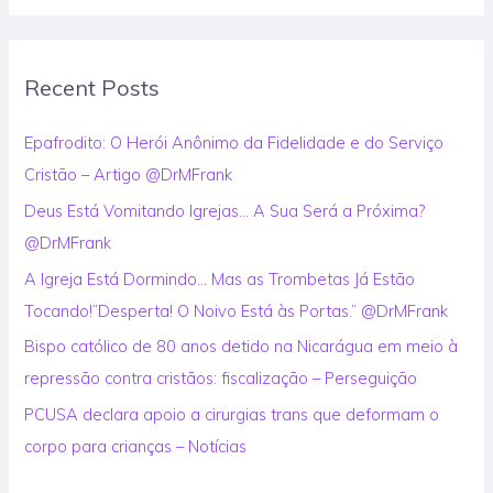
a
r
Recent Posts
c
h
Epafrodito: O Herói Anônimo da Fidelidade e do Serviço
f
Cristão – Artigo @DrMFrank
o
Deus Está Vomitando Igrejas… A Sua Será a Próxima?
r
@DrMFrank
:
A Igreja Está Dormindo… Mas as Trombetas Já Estão
Tocando!”Desperta! O Noivo Está às Portas.” @DrMFrank
Bispo católico de 80 anos detido na Nicarágua em meio à
repressão contra cristãos: fiscalização – Perseguição
PCUSA declara apoio a cirurgias trans que deformam o
corpo para crianças – Notícias