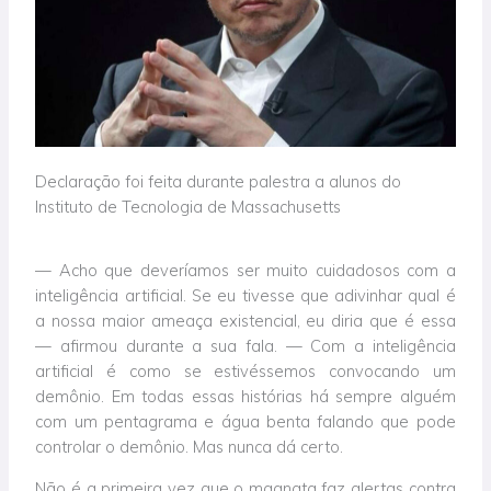
Declaração foi feita durante palestra a alunos do
Instituto de Tecnologia de Massachusetts
— Acho que deveríamos ser muito cuidadosos com a
inteligência artificial. Se eu tivesse que adivinhar qual é
a nossa maior ameaça existencial, eu diria que é essa
— afirmou durante a sua fala. — Com a inteligência
artificial é como se estivéssemos convocando um
demônio. Em todas essas histórias há sempre alguém
com um pentagrama e água benta falando que pode
controlar o demônio. Mas nunca dá certo.
Não é a primeira vez que o magnata faz alertas contra