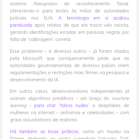
sistema
Rekognition
de reconhecimento facial,
oferecendo-o para testes às mãos de autoridades
policiais nos EUA.
A tecnologia em si acabou
paralisada
após relatos de que ela trazia viés racista,
gerando identificações erradas em pessoas negras por
falta de “calibragem” correta.
Esse problema – e diversos outros – já foram citados
pela Microsoft, que corriqueiramente pede que as
autoridades governamentais de diversos países criem
regulamentações e restrições mais firmes na pesquisa e
desenvolvimento da IA.
Em outros casos, desenvolvedores independentes já
usaram algoritmos preditivos – um braço do
machine
learning
–
para criar “falsos nudes”
e deepfakes de
mulheres na internet – anônimas e celebridades – com
graus assustadores de realismo.
Há também as boas práticas
, como um museu na
Flórida dedicado ao pintor surrealista Salvador Dalí: