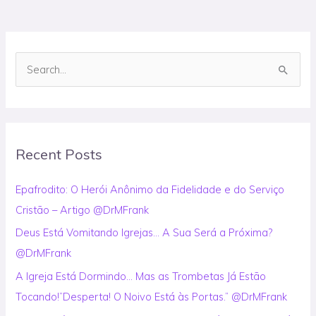
S
e
a
r
Recent Posts
c
h
Epafrodito: O Herói Anônimo da Fidelidade e do Serviço
f
Cristão – Artigo @DrMFrank
o
Deus Está Vomitando Igrejas… A Sua Será a Próxima?
r
@DrMFrank
:
A Igreja Está Dormindo… Mas as Trombetas Já Estão
Tocando!”Desperta! O Noivo Está às Portas.” @DrMFrank