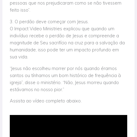
pessoas que nos prejudicaram como se não tivessem
feito isso”.
3. O perdão deve começar com Jesus.
O Impact Video Ministries explicou que quando um
indivíduo recebe o perdão de Jesus e compreende a
magnitude de Seu sacrifício na cruz para a salvação da
humanidade, isso pode ter um impacto profundo em
sua vida.
“Jesus não escolheu morrer por nós quando éramos
santos ou tínhamos um bom histórico de frequência à
igreja”, disse o ministério. “Não, Jesus morreu quando
estávamos no nosso pior.”
Assista ao vídeo completo abaixo.