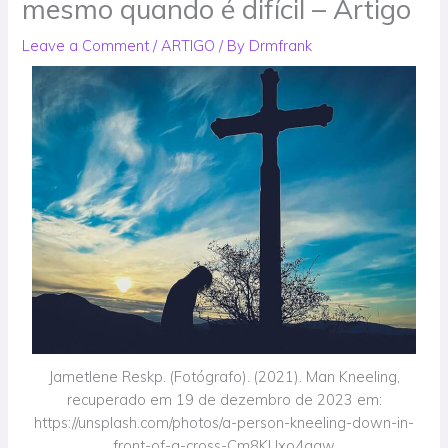
mesmo quando é difícil – Artigo
Leave a Comment
/
ARTIGO
/ By
Drmfrank
Jametlene Reskp. (Fotógrafo). (2021). Man Kneeling,
recuperado em 19 de dezembro de 2023 em:
https://unsplash.com/photos/a-person-kneeling-down-in-
front-of-a-cross-Cm8KUxo4ggw