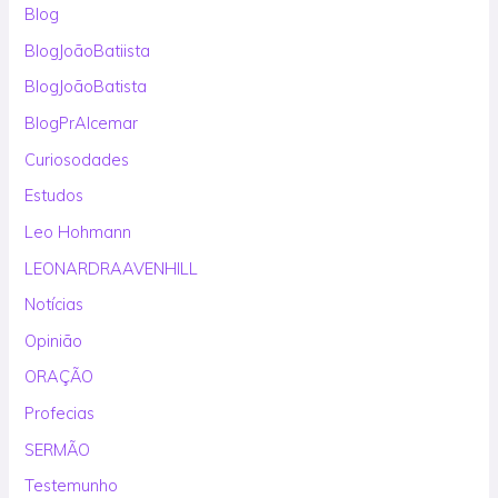
Blog
BlogJoãoBatiista
BlogJoãoBatista
BlogPrAlcemar
Curiosodades
Estudos
Leo Hohmann
LEONARDRAAVENHILL
Notícias
Opinião
ORAÇÃO
Profecias
SERMÃO
Testemunho