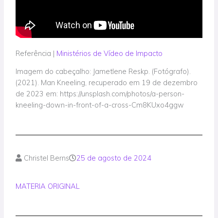
Referência |
Ministérios de Vídeo de Impacto
Imagem do cabeçalho: Jametlene Reskp. (Fotógrafo).
(2021). Man Kneeling, recuperado em 19 de dezembro
de 2023 em: https://unsplash.com/photos/a-person-
kneeling-down-in-front-of-a-cross-Cm8KUxo4ggw
Christel Berns
25 de agosto de 2024
MATERIA ORIGINAL