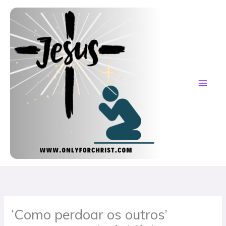
Skip
MAI
to
content
ME
‘Como perdoar os outros’