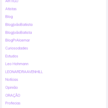
ARTIGO
Atistas
Blog
BlogJoãoBatiista
BlogJoãoBatista
BlogPrAlcemar
Curiosodades
Estudos
Leo Hohmann
LEONARDRAAVENHILL
Notícias
Opinião
ORAÇÃO
Profecias