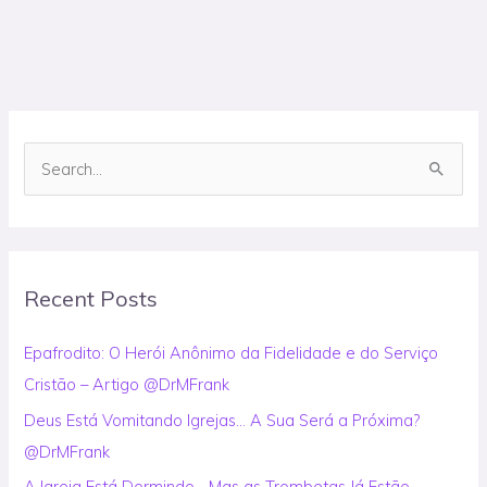
S
e
a
r
Recent Posts
c
h
Epafrodito: O Herói Anônimo da Fidelidade e do Serviço
f
Cristão – Artigo @DrMFrank
o
Deus Está Vomitando Igrejas… A Sua Será a Próxima?
r
@DrMFrank
:
A Igreja Está Dormindo… Mas as Trombetas Já Estão