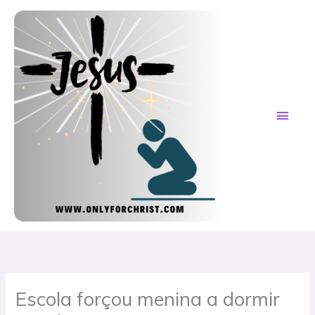
Skip
MAI
to
content
ME
Escola forçou menina a dormir