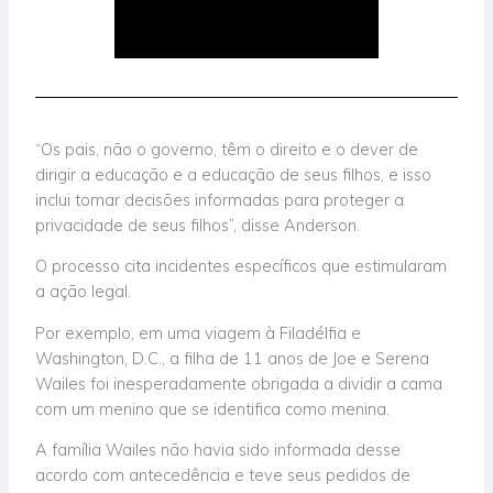
“Os pais, não o governo, têm o direito e o dever de
dirigir a educação e a educação de seus filhos, e isso
inclui tomar decisões informadas para proteger a
privacidade de seus filhos”, disse Anderson.
O processo cita incidentes específicos que estimularam
a ação legal.
Por exemplo, em uma viagem à Filadélfia e
Washington, D.C., a filha de 11 anos de Joe e Serena
Wailes foi inesperadamente obrigada a dividir a cama
com um menino que se identifica como menina.
A família Wailes não havia sido informada desse
acordo com antecedência e teve seus pedidos de