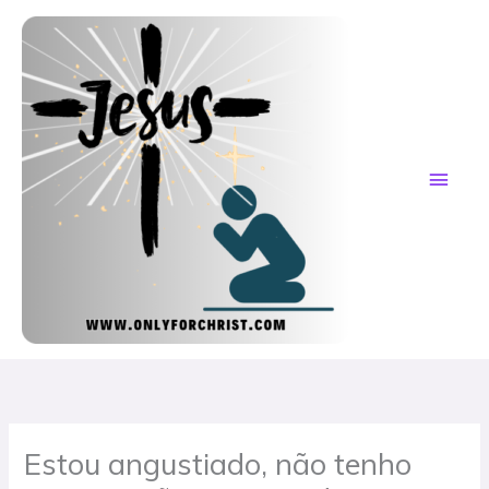
Skip
MAI
to
content
ME
Estou angustiado, não tenho