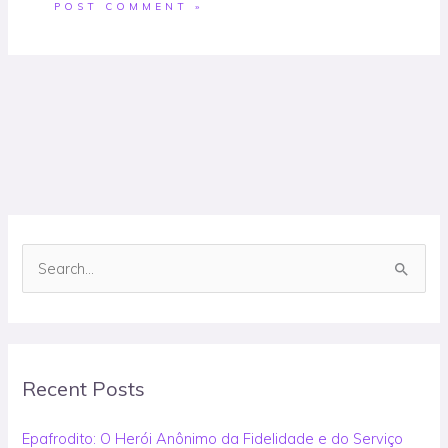
S
e
a
r
Recent Posts
c
h
Epafrodito: O Herói Anônimo da Fidelidade e do Serviço
f