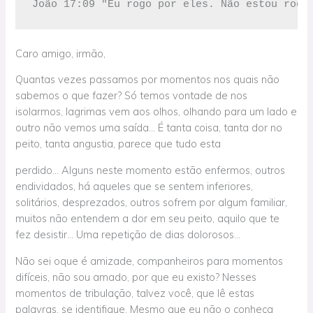
João 17:09 "Eu rogo por eles. Não estou roga
Caro amigo, irmão,
Quantas vezes passamos por momentos nos quais não
sabemos o que fazer? Só temos vontade de nos
isolarmos, lagrimas vem aos olhos, olhando para um lado e
outro não vemos uma saída… É tanta coisa, tanta dor no
peito, tanta angustia, parece que tudo esta
perdido… Alguns neste momento estão enfermos, outros
endividados, há aqueles que se sentem inferiores,
solitários, desprezados, outros sofrem por algum familiar,
muitos não entendem a dor em seu peito, aquilo que te
fez desistir… Uma repetição de dias dolorosos…
Não sei oque é amizade, companheiros para momentos
difíceis, não sou amado, por que eu existo? Nesses
momentos de tribulação, talvez você, que lê estas
palavras, se identifique. Mesmo que eu não o conheça