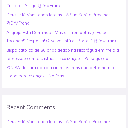
Cristão – Artigo @DrMFrank
o
Deus Está Vomitando Igrejas… A Sua Será a Próxima?
r
@DrMFrank
:
A Igreja Está Dormindo… Mas as Trombetas Já Estão
Tocando!”Desperta! O Noivo Está às Portas.” @DrMFrank
Bispo católico de 80 anos detido na Nicarágua em meio à
repressão contra cristãos: fiscalização – Perseguição
PCUSA declara apoio a cirurgias trans que deformam o
corpo para crianças – Notícias
Recent Comments
Deus Está Vomitando Igrejas… A Sua Será a Próxima?