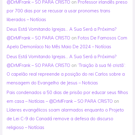
@DrMFrank – SO PARA CRISTO
on
Professor irlandês preso
por 700 dias por se recusar a usar pronomes trans
liberados – Notícias
Deus Está Vomitando Igrejas… A Sua Será a Próxima?
@DrMFrank – SO PARA CRISTO
on
Fotos De Famosos Com
Apelo Demoníaco No Mês Maio De 2024 – Notícias
Deus Está Vomitando Igrejas… A Sua Será a Próxima?
@DrMFrank – SO PARA CRISTO
on
‘Traição à sua fé cristã’:
O capelão real repreende a posição do rei Carlos sobre a
mensagem do Evangelho de Jesus – Noticias
Pais condenados a 50 dias de prisão por educar seus filhos
em casa – Notícias – @DrMFrank – SO PARA CRISTO
on
Líderes evangélicos soam alarmados enquanto o Projeto
de Lei C-9 do Canadá remove a defesa do discurso
religioso – Notícias