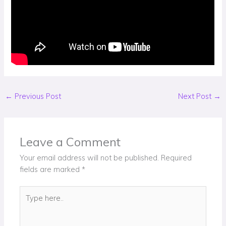
←
Previous Post
Next Post
→
Leave a Comment
Your email address will not be published.
Required
fields are marked
*
Type
here..