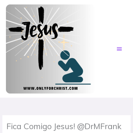
Skip
MAI
to
content
ME
Fica Comigo Jesus! @DrMFrank