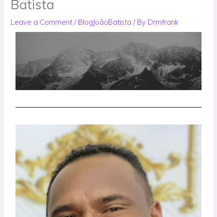
Batista
Leave a Comment
/
BlogJoãoBatista
/ By
Drmfrank