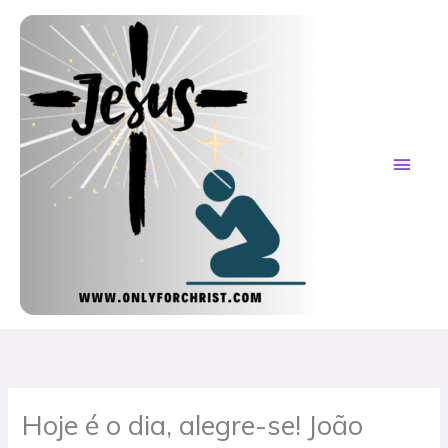
Skip
MAI
to
content
ME
Hoje é o dia, alegre-se! João