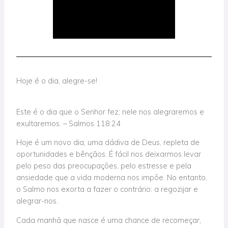
Hoje é o dia, alegre-se!
Este é o dia que o Senhor fez; nele nos alegraremos e
exultaremos. – Salmos 118:24
Hoje é um novo dia, uma dádiva de Deus, repleta de
oportunidades e bênçãos. É fácil nos deixarmos levar
pelo peso das preocupações, pelo estresse e pela
ansiedade que a vida moderna nos impõe. No entanto,
o Salmo nos exorta a fazer o contrário: a regozijar e
alegrar-nos.
Cada manhã que nasce é uma chance de recomeçar,