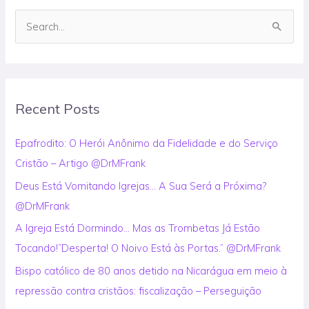
S
e
a
r
Recent Posts
c
h
Epafrodito: O Herói Anônimo da Fidelidade e do Serviço
f
Cristão – Artigo @DrMFrank
o
Deus Está Vomitando Igrejas… A Sua Será a Próxima?
r
@DrMFrank
:
A Igreja Está Dormindo… Mas as Trombetas Já Estão
Tocando!”Desperta! O Noivo Está às Portas.” @DrMFrank
Bispo católico de 80 anos detido na Nicarágua em meio à
repressão contra cristãos: fiscalização – Perseguição