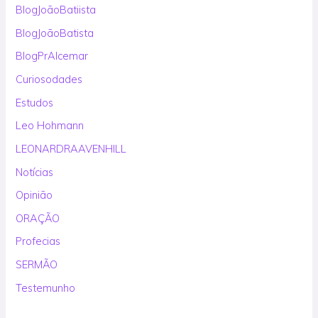
BlogJoãoBatiista
BlogJoãoBatista
BlogPrAlcemar
Curiosodades
Estudos
Leo Hohmann
LEONARDRAAVENHILL
Notícias
Opinião
ORAÇÃO
Profecias
SERMÃO
Testemunho