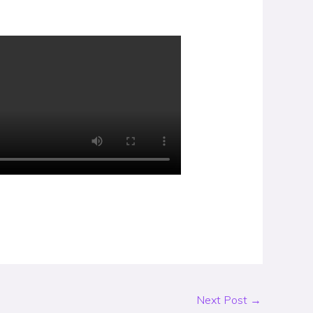
Next Post
→