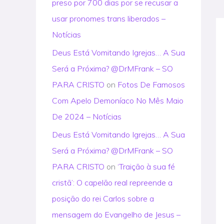
preso por 700 dias por se recusar a
usar pronomes trans liberados –
Notícias
Deus Está Vomitando Igrejas… A Sua
Será a Próxima? @DrMFrank – SO
PARA CRISTO
on
Fotos De Famosos
Com Apelo Demoníaco No Mês Maio
De 2024 – Notícias
Deus Está Vomitando Igrejas… A Sua
Será a Próxima? @DrMFrank – SO
PARA CRISTO
on
‘Traição à sua fé
cristã’: O capelão real repreende a
posição do rei Carlos sobre a
mensagem do Evangelho de Jesus –