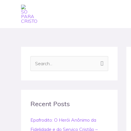
Skip
to
content
S
e
a
r
c
Recent Posts
h
Epafrodito: O Herói Anônimo da
f
Fidelidade e do Serviço Cristão –
o