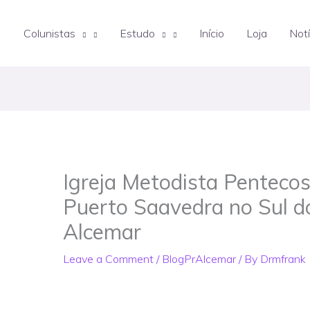
Colunistas
Estudo
Início
Loja
Notí
Igreja Metodista Pentecost
Puerto Saavedra no Sul do
Alcemar
Leave a Comment
/
BlogPrAlcemar
/ By
Drmfrank