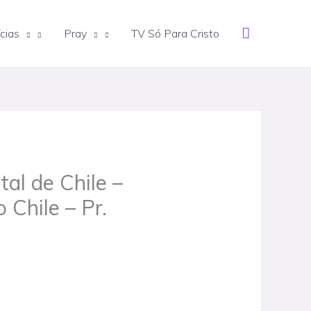
Search
cias
Pray
TV Só Para Cristo
al de Chile –
 Chile – Pr.