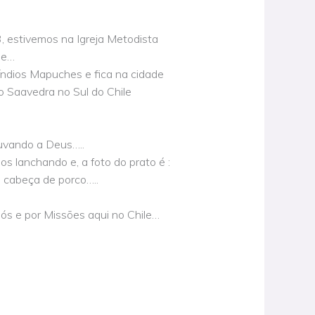
 estivemos na Igreja Metodista
le…
índios Mapuches e fica na cidade
o Saavedra no Sul do Chile
ouvando a Deus…..
os lanchando e, a foto do prato é :
e cabeça de porco…..
nós e por Missões aqui no Chile…