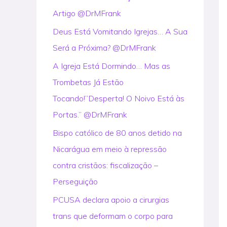
Artigo @DrMFrank
r
:
Deus Está Vomitando Igrejas… A Sua
Será a Próxima? @DrMFrank
A Igreja Está Dormindo… Mas as
Trombetas Já Estão
Tocando!”Desperta! O Noivo Está às
Portas.” @DrMFrank
Bispo católico de 80 anos detido na
Nicarágua em meio à repressão
contra cristãos: fiscalização –
Perseguição
PCUSA declara apoio a cirurgias
trans que deformam o corpo para