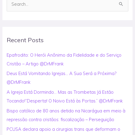
S
e
a
r
Recent Posts
c
h
Epafrodito: O Herói Anônimo da Fidelidade e do Serviço
f
Cristão – Artigo @DrMFrank
o
Deus Está Vomitando Igrejas… A Sua Será a Próxima?
r
@DrMFrank
:
A Igreja Está Dormindo… Mas as Trombetas Já Estão
Tocando!”Desperta! O Noivo Está às Portas.” @DrMFrank
Bispo católico de 80 anos detido na Nicarágua em meio à
repressão contra cristãos: fiscalização – Perseguição
PCUSA declara apoio a cirurgias trans que deformam o