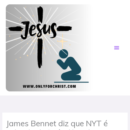
Skip
MAI
to
content
ME
James Bennet diz que NYT é