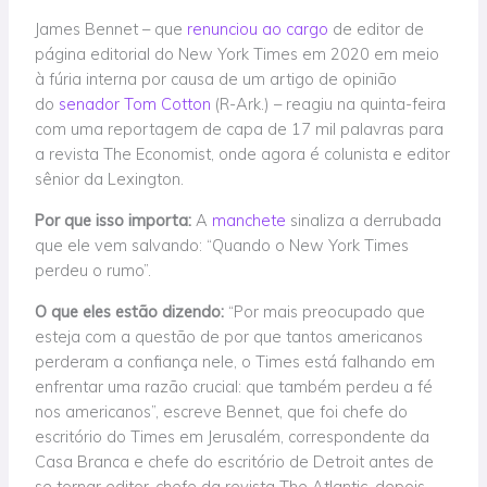
James Bennet – que
renunciou ao cargo
de editor de
página editorial do New York Times em 2020 em meio
à fúria interna por causa de um artigo de opinião
do
senador Tom Cotton
(R-Ark.) – reagiu na quinta-feira
com uma reportagem de capa de 17 mil palavras para
a revista The Economist, onde agora é colunista e editor
sênior da Lexington.
Por que isso importa:
A
manchete
sinaliza a derrubada
que ele vem salvando: “Quando o New York Times
perdeu o rumo”.
O que eles estão dizendo:
“Por mais preocupado que
esteja com a questão de por que tantos americanos
perderam a confiança nele, o Times está falhando em
enfrentar uma razão crucial: que também perdeu a fé
nos americanos”, escreve Bennet, que foi chefe do
escritório do Times em Jerusalém, correspondente da
Casa Branca e chefe do escritório de Detroit antes de
se tornar editor-chefe da revista The Atlantic. depois