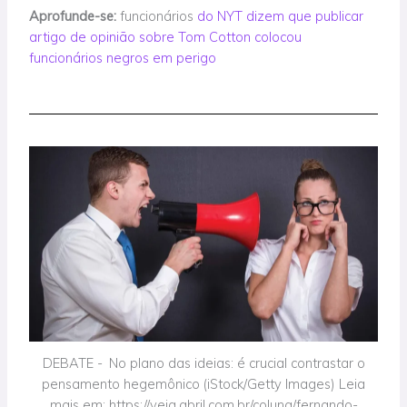
Aprofunde-se:
funcionários
do NYT dizem que publicar
artigo de opinião sobre Tom Cotton colocou
funcionários negros em perigo
DEBATE - No plano das ideias: é crucial contrastar o
pensamento hegemônico (iStock/Getty Images) Leia
mais em: https://veja.abril.com.br/coluna/fernando-