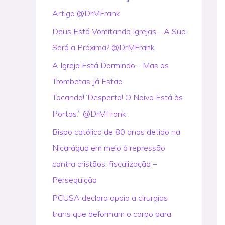
Artigo @DrMFrank
r
:
Deus Está Vomitando Igrejas… A Sua
Será a Próxima? @DrMFrank
A Igreja Está Dormindo… Mas as
Trombetas Já Estão
Tocando!”Desperta! O Noivo Está às
Portas.” @DrMFrank
Bispo católico de 80 anos detido na
Nicarágua em meio à repressão
contra cristãos: fiscalização –
Perseguição
PCUSA declara apoio a cirurgias
trans que deformam o corpo para