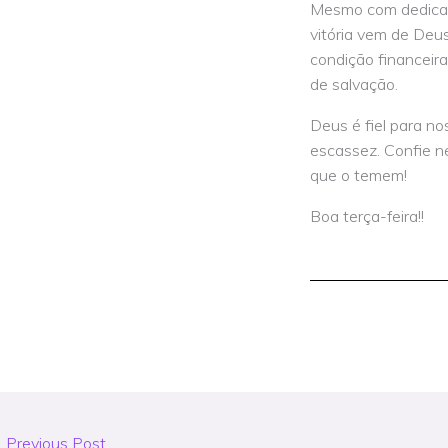
Mesmo com dedicaç
vitória vem de Deus
condição financeir
de salvação.
Deus é fiel para n
escassez. Confie n
que o temem!
Boa terça-feira!!
←
Previous Post