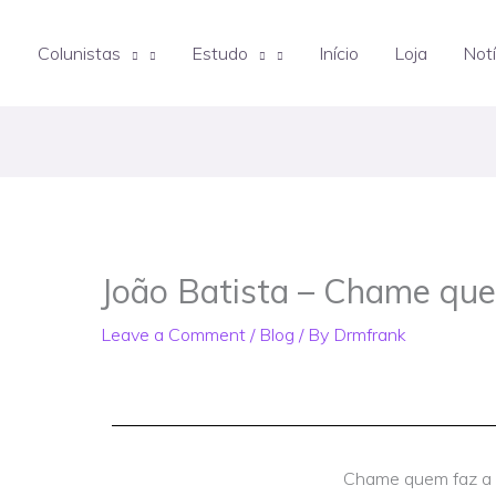
Colunistas
Estudo
Início
Loja
Notí
João Batista – Chame que
Leave a Comment
/
Blog
/ By
Drmfrank
Chame quem faz a d