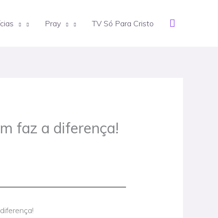
Search
cias
Pray
TV Só Para Cristo
m faz a diferença!
iferença!