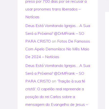
preso por 700 dias por se recusar a
usar pronomes trans liberados –
Notícias
Deus Está Vomitando Igrejas… A Sua
Será a Próxima? @DrMFrank – SO
PARA CRISTO
on
Fotos De Famosos
Com Apelo Demoníaco No Mês Maio
De 2024 – Notícias
Deus Está Vomitando Igrejas… A Sua
Será a Próxima? @DrMFrank – SO
PARA CRISTO
on
‘Traição à sua fé
cristã’: O capelão real repreende a
posição do rei Carlos sobre a
mensagem do Evangelho de Jesus –