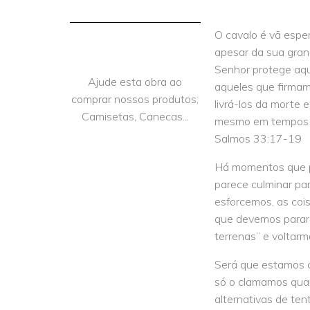
O cavalo é vã esper
apesar da sua grand
Senhor protege aq
Ajude esta obra ao
aqueles que firmam
comprar nossos produtos;
livrá-los da morte e
Camisetas, Canecas...
mesmo em tempos 
Salmos 33:17-19
Há momentos que p
parece culminar pa
esforcemos, as coi
que devemos parar 
terrenas” e voltarm
Será que estamos 
só o clamamos qua
alternativas de ten