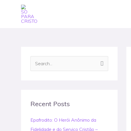
Skip
to
content
S
e
a
r
c
Recent Posts
h
Epafrodito: O Herói Anônimo da
f
Fidelidade e do Serviço Cristão –
o