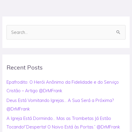
S
e
a
r
Recent Posts
c
h
Epafrodito: O Herói Anônimo da Fidelidade e do Serviço
f
Cristão – Artigo @DrMFrank
o
Deus Está Vomitando Igrejas… A Sua Será a Próxima?
r
@DrMFrank
:
A Igreja Está Dormindo… Mas as Trombetas Já Estão
Tocando!”Desperta! O Noivo Está às Portas.” @DrMFrank