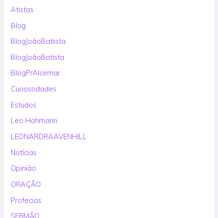
Atistas
Blog
BlogJoãoBatiista
BlogJoãoBatista
BlogPrAlcemar
Curiosodades
Estudos
Leo Hohmann
LEONARDRAAVENHILL
Notícias
Opinião
ORAÇÃO
Profecias
SERMÃO