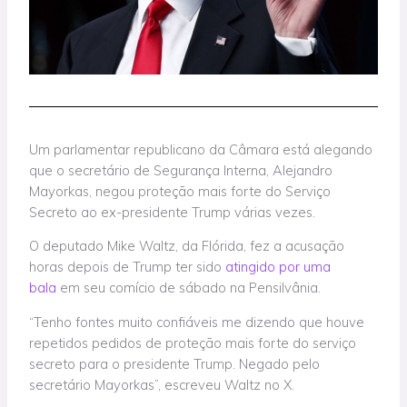
Um parlamentar republicano da Câmara está alegando
que o secretário de Segurança Interna, Alejandro
Mayorkas, negou proteção mais forte do Serviço
Secreto ao ex-presidente Trump várias vezes.
O deputado Mike Waltz, da Flórida, fez a acusação
horas depois de Trump ter sido
atingido por uma
bala
em seu comício de sábado na Pensilvânia.
“Tenho fontes muito confiáveis me dizendo que houve
repetidos pedidos de proteção mais forte do serviço
secreto para o presidente Trump. Negado pelo
secretário Mayorkas”, escreveu Waltz no X.