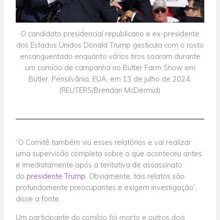
O candidato presidencial republicano e ex-presidente
dos Estados Unidos Donald Trump gesticula com o rosto
ensanguentado enquanto vários tiros soaram durante
um comício de campanha no Butler Farm Show em
Butler, Pensilvânia, EUA, em 13 de julho de 2024.
(REUTERS/Brendan McDermid)
“O Comitê também viu esses relatórios e vai realizar
uma supervisão completa sobre o que aconteceu antes
e imediatamente após a tentativa de assassinato
do
presidente Trump
. Obviamente, tais relatos são
profundamente preocupantes e exigem investigação”,
disse a fonte.
Um participante do comício foi morto e outros dois