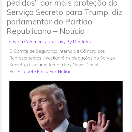
pedidos” por mais proteção do
Serviço Secreto para Trump, diz
parlamentar do Partido
Republicano – Notícia
Leave a Comment
/
Notícias
/ By
Drmfrank
O Comitê de Segurança Interna da Câmara dos
Representantes investigará as alegações do Serviço
Secreto, disse uma fonte à Fox News Digital
Por
Elizabete Elkind
Fox Notícias