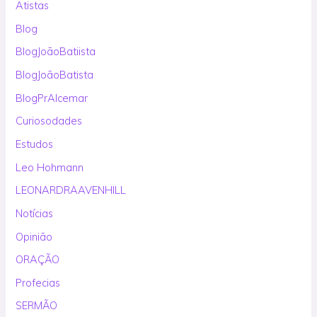
Atistas
Blog
BlogJoãoBatiista
BlogJoãoBatista
BlogPrAlcemar
Curiosodades
Estudos
Leo Hohmann
LEONARDRAAVENHILL
Notícias
Opinião
ORAÇÃO
Profecias
SERMÃO