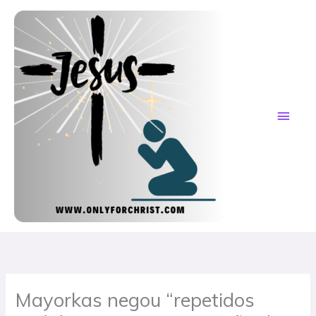
Skip
MAI
to
content
ME
Mayorkas negou “repetidos