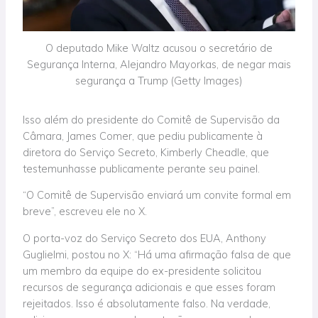
O deputado Mike Waltz acusou o secretário de
Segurança Interna, Alejandro Mayorkas, de negar mais
segurança a Trump (Getty Images)
Isso além do presidente do Comitê de Supervisão da
Câmara, James Comer, que pediu publicamente à
diretora do Serviço Secreto, Kimberly Cheadle, que
testemunhasse publicamente perante seu painel.
“O Comitê de Supervisão enviará um convite formal em
breve”, escreveu ele no X.
O porta-voz do Serviço Secreto dos EUA, Anthony
Guglielmi, postou no X: “Há uma afirmação falsa de que
um membro da equipe do ex-presidente solicitou
recursos de segurança adicionais e que esses foram
rejeitados. Isso é absolutamente falso. Na verdade,