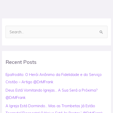
S
e
a
r
Recent Posts
c
h
Epafrodito: O Herói Anônimo da Fidelidade e do Serviço
f
Cristão – Artigo @DrMFrank
o
Deus Está Vomitando Igrejas… A Sua Será a Próxima?
r
@DrMFrank
:
A Igreja Está Dormindo… Mas as Trombetas Já Estão