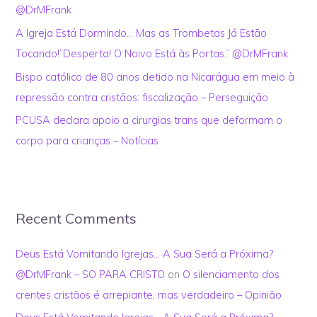
@DrMFrank
:
A Igreja Está Dormindo… Mas as Trombetas Já Estão
Tocando!”Desperta! O Noivo Está às Portas.” @DrMFrank
Bispo católico de 80 anos detido na Nicarágua em meio à
repressão contra cristãos: fiscalização – Perseguição
PCUSA declara apoio a cirurgias trans que deformam o
corpo para crianças – Notícias
Recent Comments
Deus Está Vomitando Igrejas… A Sua Será a Próxima?
@DrMFrank – SO PARA CRISTO
on
O silenciamento dos
crentes cristãos é arrepiante, mas verdadeiro – Opinião