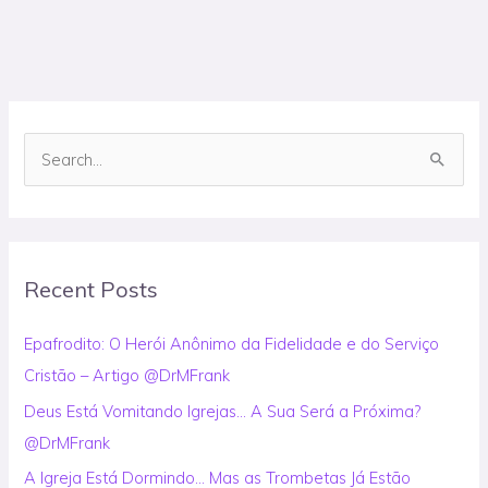
S
e
a
r
Recent Posts
c
h
Epafrodito: O Herói Anônimo da Fidelidade e do Serviço
f
Cristão – Artigo @DrMFrank
o
Deus Está Vomitando Igrejas… A Sua Será a Próxima?
r
@DrMFrank
:
A Igreja Está Dormindo… Mas as Trombetas Já Estão