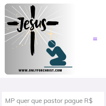
Skip
MAI
to
content
ME
MP quer que pastor pague R$