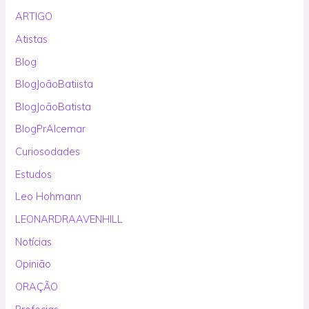
ARTIGO
Atistas
Blog
BlogJoãoBatiista
BlogJoãoBatista
BlogPrAlcemar
Curiosodades
Estudos
Leo Hohmann
LEONARDRAAVENHILL
Notícias
Opinião
ORAÇÃO