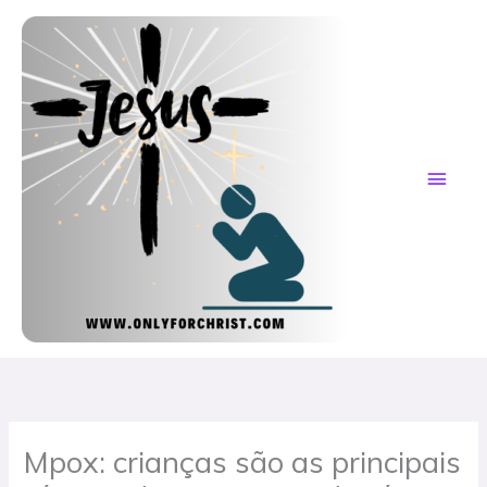
Skip
MAI
to
content
ME
Mpox: crianças são as principais