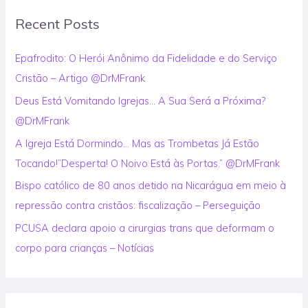
r
Recent Posts
c
h
Epafrodito: O Herói Anônimo da Fidelidade e do Serviço
f
Cristão – Artigo @DrMFrank
o
Deus Está Vomitando Igrejas… A Sua Será a Próxima?
r
@DrMFrank
:
A Igreja Está Dormindo… Mas as Trombetas Já Estão
Tocando!”Desperta! O Noivo Está às Portas.” @DrMFrank
Bispo católico de 80 anos detido na Nicarágua em meio à
repressão contra cristãos: fiscalização – Perseguição
PCUSA declara apoio a cirurgias trans que deformam o
corpo para crianças – Notícias