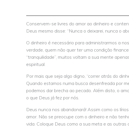
Conservem-se livres do amor ao dinheiro e conte
Deus mesmo disse: “Nunca o deixarei, nunca o ab
O dinheiro é necessário para administrarmos a no
verdade, quem não quer ter uma condição financei
“tranquilidade”, muitos voltam a sua mente apena
espiritual.
Por mais que seja algo digno, “correr atrás do din
Quando estamos numa busca desenfreada por melh
podemos dar brecha ao pecado. Além disto, o amor
o que Deus já fez por nós.
Deus nunca nos abandonará! Assim como os lírios
amor. Não se preocupe com o dinheiro e não tenha
vida. Coloque Deus como a sua meta e as outras c