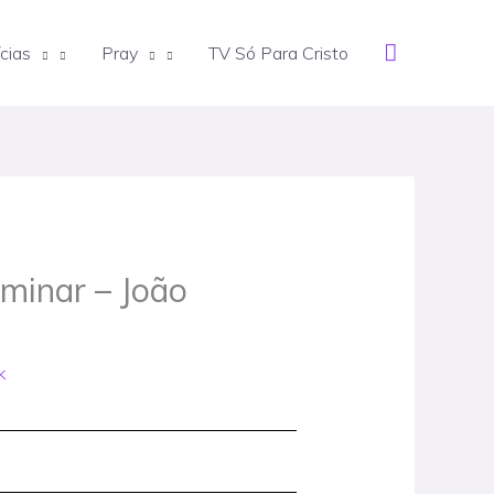
Search
cias
Pray
TV Só Para Cristo
ominar – João
k