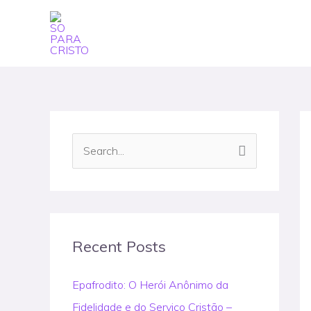
Skip
to
content
S
e
a
r
c
Recent Posts
h
Epafrodito: O Herói Anônimo da
f
Fidelidade e do Serviço Cristão –
o