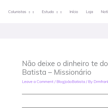
Colunistas
Estudo
Início
Loja
Notí
Não deixe o dinheiro te d
Batista – Missionário
Leave a Comment
/
BlogJoãoBatiista
/ By
Drmfran