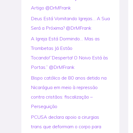
Artigo @DrMFrank
r
:
Deus Está Vomitando Igrejas… A Sua
Será a Próxima? @DrMFrank
A Igreja Está Dormindo… Mas as
Trombetas Já Estão
Tocando!”Desperta! O Noivo Está às
Portas.” @DrMFrank
Bispo católico de 80 anos detido na
Nicarágua em meio à repressão
contra cristãos: fiscalização –
Perseguição
PCUSA declara apoio a cirurgias
trans que deformam o corpo para