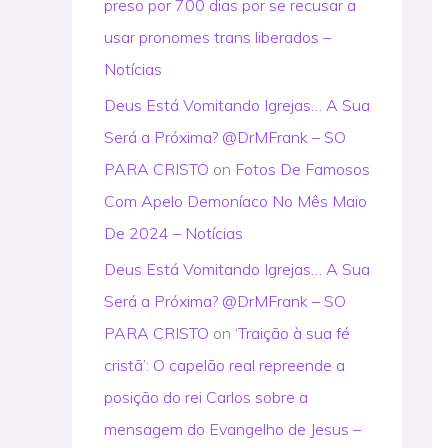
preso por 700 dias por se recusar a
usar pronomes trans liberados –
Notícias
Deus Está Vomitando Igrejas… A Sua
Será a Próxima? @DrMFrank – SO
PARA CRISTO
on
Fotos De Famosos
Com Apelo Demoníaco No Mês Maio
De 2024 – Notícias
Deus Está Vomitando Igrejas… A Sua
Será a Próxima? @DrMFrank – SO
PARA CRISTO
on
‘Traição à sua fé
cristã’: O capelão real repreende a
posição do rei Carlos sobre a
mensagem do Evangelho de Jesus –