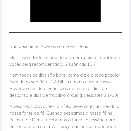
Não desanime! Apenas confie em Deus.
Mas, sejam fortes e não desanimem, pois o trabalho de
vocês será recompensado”. 2 Crônicas 15:7
Nem todos os dias são bons, como diz o ditado popular
“nem tudo são flores”. A Bíblia não no esconde isso.
Haverão dias de alegria, dias de tristeza, dias de
descanso e dias de trabalho árduo (Eclesiastes 3:1-10).
Apesar das provações, a Bíblia deve continuar sendo a
nossa fonte de fé. Quando baseamos a nossa fé na
Palavra de Deus, recebemos a força necessária para
enfrentar o dia a dia. A situação ao nosso redor pode