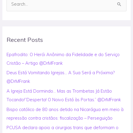
S
e
a
r
Recent Posts
c
h
Epafrodito: O Herói Anônimo da Fidelidade e do Serviço
f
Cristão – Artigo @DrMFrank
o
Deus Está Vomitando Igrejas… A Sua Será a Próxima?
r
@DrMFrank
:
A Igreja Está Dormindo… Mas as Trombetas Já Estão
Tocando!”Desperta! O Noivo Está às Portas.” @DrMFrank
Bispo católico de 80 anos detido na Nicarágua em meio à
repressão contra cristãos: fiscalização – Perseguição
PCUSA declara apoio a cirurgias trans que deformam o