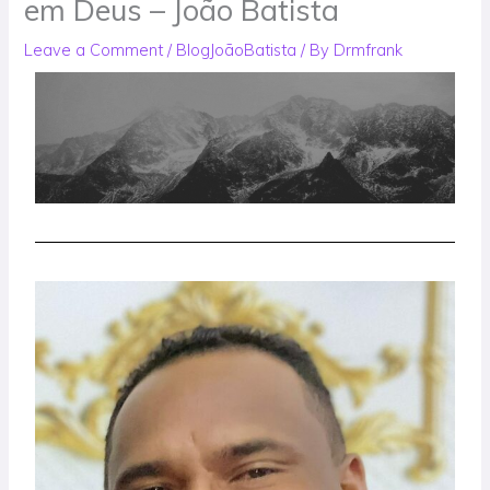
em Deus – João Batista
Leave a Comment
/
BlogJoãoBatista
/ By
Drmfrank