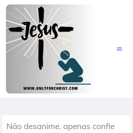
Skip
MAI
to
content
ME
Não desanime, apenas confie