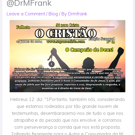
@DrMFrank
Leave a Comment
/
Blog
/ By
Drmfrank
Hebreus 12: diz: "1Portanto, também nós, considerando
que estamos rodeados por tão grande nuvem de
testemunhas, desembaracemo-nos de tudo o que nos
atrapalha e do pecado que nos envolve, e corramos
com perseverança a corrida que nos está proposta,
2olhando fixamente para o Autor e Consumador da fé: