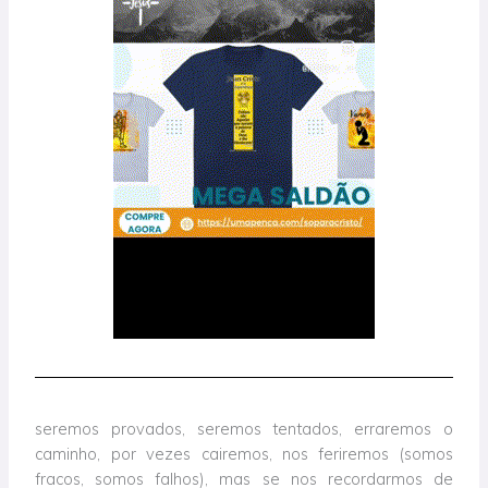
seremos provados, seremos tentados, erraremos o
caminho, por vezes cairemos, nos feriremos (somos
fracos, somos falhos), mas se nos recordarmos de