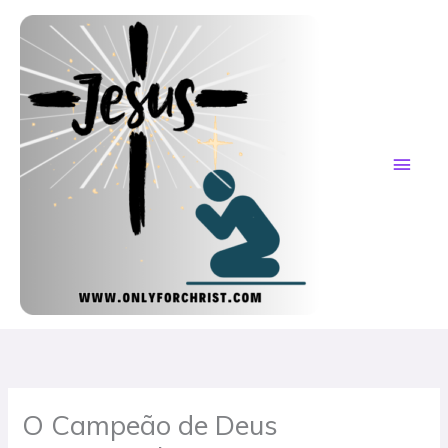
Skip
MAI
to
content
ME
O Campeão de Deus