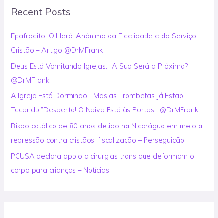
Recent Posts
c
h
Epafrodito: O Herói Anônimo da Fidelidade e do Serviço
f
Cristão – Artigo @DrMFrank
o
Deus Está Vomitando Igrejas… A Sua Será a Próxima?
r
@DrMFrank
:
A Igreja Está Dormindo… Mas as Trombetas Já Estão
Tocando!”Desperta! O Noivo Está às Portas.” @DrMFrank
Bispo católico de 80 anos detido na Nicarágua em meio à
repressão contra cristãos: fiscalização – Perseguição
PCUSA declara apoio a cirurgias trans que deformam o
corpo para crianças – Notícias