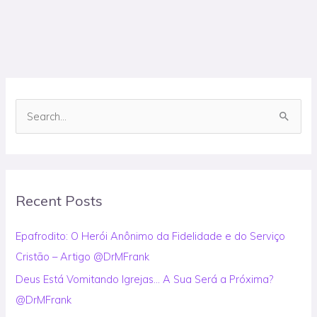
S
e
a
r
Recent Posts
c
h
Epafrodito: O Herói Anônimo da Fidelidade e do Serviço
f
Cristão – Artigo @DrMFrank
o
Deus Está Vomitando Igrejas… A Sua Será a Próxima?
r
@DrMFrank
: