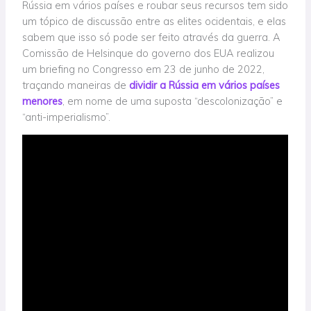
Rússia em vários países e roubar seus recursos tem sido
um tópico de discussão entre as elites ocidentais, e elas
sabem que isso só pode ser feito através da guerra. A
Comissão de Helsinque do governo dos EUA realizou
um briefing no Congresso em 23 de junho de 2022,
traçando maneiras de
dividir a Rússia em vários países
menores
, em nome de uma suposta “descolonização” e
“anti-imperialismo”.