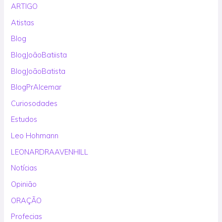
ARTIGO
Atistas
Blog
BlogJoãoBatiista
BlogJoãoBatista
BlogPrAlcemar
Curiosodades
Estudos
Leo Hohmann
LEONARDRAAVENHILL
Notícias
Opinião
ORAÇÃO
Profecias