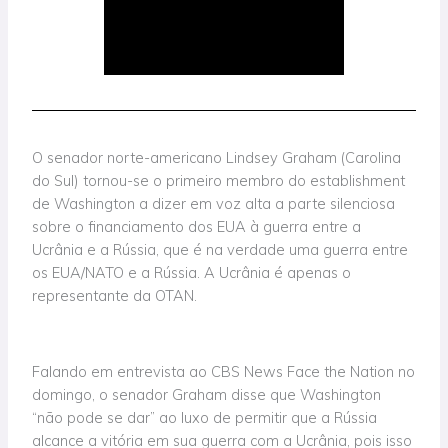
O senador norte-americano Lindsey Graham (Carolina
do Sul) tornou-se o primeiro membro do establishment
de Washington a dizer em voz alta a parte silenciosa
sobre o financiamento dos EUA à guerra entre a
Ucrânia e a Rússia, que é na verdade uma guerra entre
os EUA/NATO e a Rússia. A Ucrânia é apenas o
representante da OTAN.
Falando em entrevista ao CBS News Face the Nation no
domingo, o senador Graham disse que Washington
“não pode se dar” ao luxo de permitir que a Rússia
alcance a vitória em sua guerra com a Ucrânia, pois isso