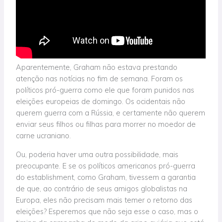
Aparentemente, Graham não estava prestando
atenção nas notícias no fim de semana. Foram os
políticos pró-guerra como ele que foram punidos nas
eleições europeias de domingo. Os ocidentais não
querem guerra com a Rússia, e certamente não querem
enviar seus filhos ou filhas para morrer no moedor de
carne ucraniano.
Ou, poderia haver uma outra possibilidade, mais
preocupante. E se os políticos americanos pró-guerra
do establishment, como Graham, tivessem a garantia
de que, ao contrário de seus amigos globalistas na
Europa, eles não precisam mais temer o retorno das
eleições? Esperemos que não seja esse o caso, mas o