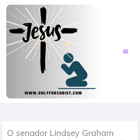
Skip
MAI
to
content
ME
O senador Lindsey Graham