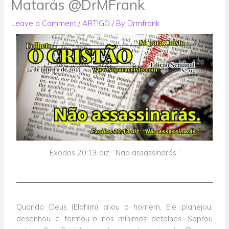
Matarás @DrMFrank
Leave a Comment
/
ARTIGO
/ By
Drmfrank
Exodos 20:13 diz: “Não assassinarás.”
Quando Deus (Elohim) criou o homem, Ele planejou,
desenhou e formou-o nos mínimos detalhes. Soprou