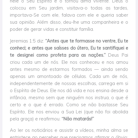
nele o Seu Espírito e o tornou alma vivente. Deus o
colocou em Seu jardim, visitava-o todas as tardes,
importava-Se com ele, falava com ele e queria saber
sua opinião. Além disso, deu-lhe uma companheira e o
poder de gerar vidas e constituir família.
Jeremias 1:5 diz:
“Antes que te formasse no ventre, Eu te
conheci; e antes que saísses do útero, Eu te santifiquei e
te designei como profeta para as nações.”
Deus Pai
criou cada um de nós. Ele nos conheceu e nos amou
antes mesmo de estarmos formados — ainda sendo
apenas um amontoado de células. Cada um de nós,
independentemente de nossas escolhas, carrega em si
o Espírito de Deus. Ele nos dá vida e nos ensina desde a
infância, mesmo sem que ninguém nos instrua, o que é
certo e o que é errado. Como se não bastasse Seu
Espírito, Ele nos enviou a Sua Lei (que não foi abolida
pela graça) e reafirmou:
“Não matarás!”
Ao ler os noticiários e assistir a vídeos, minha alma se
entristece ao perceber que precisamos afirmar o óbvio: