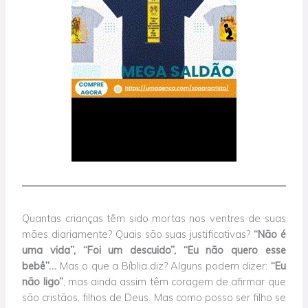
Quantas crianças têm sido mortas nos ventres de suas
mães diariamente? Quais são suas justificativas?
“Não é
uma vida”, “Foi um descuido”, “Eu não quero esse
bebê”…
Mas o que a Bíblia diz? Alguns podem dizer:
“Eu
não ligo”
, mas ainda assim têm coragem de afirmar que
são cristãos, filhos de Deus. Mas como posso ser filho se