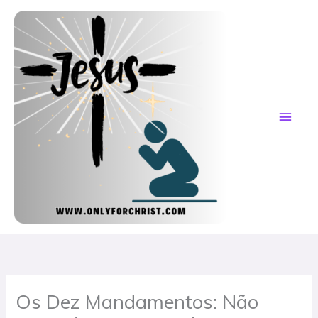
Skip
MAI
to
content
ME
Os Dez Mandamentos: Não