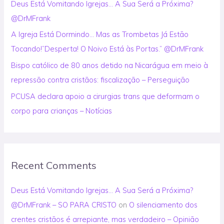
Deus Está Vomitando Igrejas… A Sua Será a Próxima?
r
@DrMFrank
:
A Igreja Está Dormindo… Mas as Trombetas Já Estão
Tocando!”Desperta! O Noivo Está às Portas.” @DrMFrank
Bispo católico de 80 anos detido na Nicarágua em meio à
repressão contra cristãos: fiscalização – Perseguição
PCUSA declara apoio a cirurgias trans que deformam o
corpo para crianças – Notícias
Recent Comments
Deus Está Vomitando Igrejas… A Sua Será a Próxima?
@DrMFrank – SO PARA CRISTO
on
O silenciamento dos
crentes cristãos é arrepiante, mas verdadeiro – Opinião