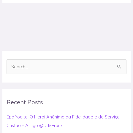
S
e
a
r
Recent Posts
c
h
Epafrodito: O Herói Anônimo da Fidelidade e do Serviço
f
Cristão – Artigo @DrMFrank
o