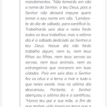
man­damentos. “Não tomarás em vão
o nome do Senhor, o teu Deus, pois o
Senhor não deixará impune quem
tomar o seu nome em vão. “Lembra-
te do dia de sábado, para santificá-lo.
Trabalharás seis dias e neles farás
todos os teus trabalhos, mas o sétimo
dia é o sábado dedicado ao Senhor,o
teu Deus. Nesse dia não farás
trabalho algum, nem tu, nem teus
filhos ou filhas, nem teus servos ou
servas, nem teus animais, nem os
estrangeiros que morarem em tuas
cidades. Pois em seis dias o Senhor
fez os céus e a terra, o mar e tudo o
que neles existe, mas no sétimo dia
descansou. Portanto, o Senhor
abençoou o sétimo dia e o santificou.
“Honra teu pai e tua mãe, a fim de
que tenhas vida longa na terra que o