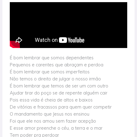
É bom lembrar que somos dependentes
Pequenos e carentes que abraçam e perdoa
É bom lembrar que somos imperfeitos
Não temos o direito de julgar o nosso irmão
É bom lembrar que temos de ser um com outro
Ajudar tirar do poço se de repente alguém cair
Pois essa vida é cheia de altos e baixos
De vitórias e fracassos para quem quer competir
O mandamento que Jesus nos ensinou
Foi que ele nos amou sem fazer acepção
E esse amor preenche o céu, a terra e o mar
Tem poder pra perdoar