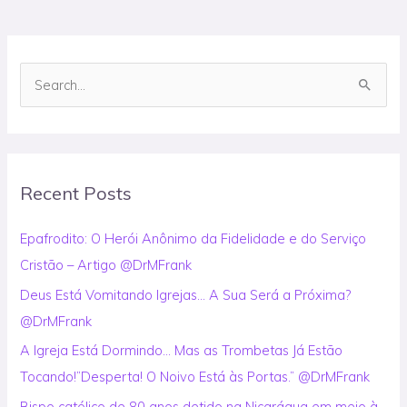
S
e
a
r
Recent Posts
c
h
Epafrodito: O Herói Anônimo da Fidelidade e do Serviço
f
Cristão – Artigo @DrMFrank
o
Deus Está Vomitando Igrejas… A Sua Será a Próxima?
r
@DrMFrank
:
A Igreja Está Dormindo… Mas as Trombetas Já Estão
Tocando!”Desperta! O Noivo Está às Portas.” @DrMFrank
Bispo católico de 80 anos detido na Nicarágua em meio à