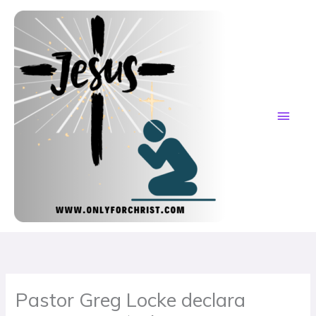
Skip
MAI
to
content
ME
Pastor Greg Locke declara