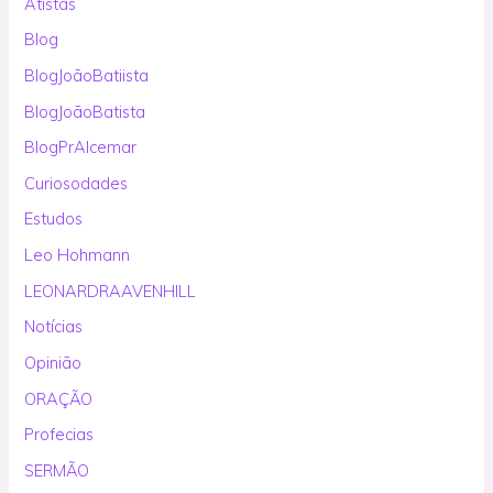
Atistas
Blog
BlogJoãoBatiista
BlogJoãoBatista
BlogPrAlcemar
Curiosodades
Estudos
Leo Hohmann
LEONARDRAAVENHILL
Notícias
Opinião
ORAÇÃO
Profecias
SERMÃO