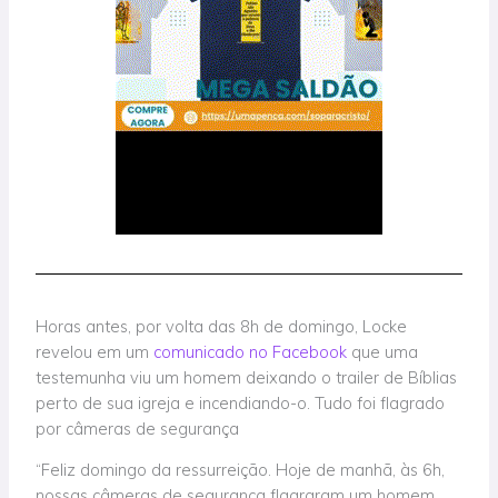
Horas antes, por volta das 8h de domingo, Locke
revelou em um
comunicado no Facebook
que uma
testemunha viu um homem deixando o trailer de Bíblias
perto de sua igreja e incendiando-o. Tudo foi flagrado
por câmeras de segurança
“Feliz domingo da ressurreição. Hoje de manhã, às 6h,
nossas câmeras de segurança flagraram um homem