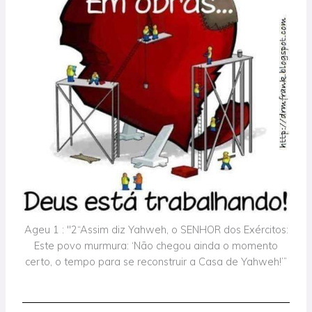
Ageu 1 : "2“Assim diz Yahweh, o SENHOR dos Exércitos:
Este povo murmura: ‘Não chegou ainda o momento
certo, o tempo para se reconstruir a Casa de Yahweh!’”