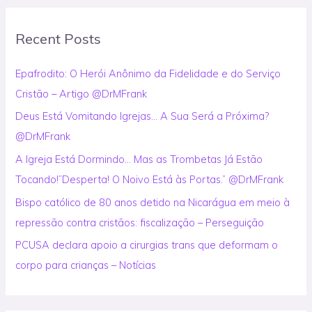
r
Recent Posts
c
h
Epafrodito: O Herói Anônimo da Fidelidade e do Serviço
f
Cristão – Artigo @DrMFrank
o
Deus Está Vomitando Igrejas… A Sua Será a Próxima?
r
@DrMFrank
:
A Igreja Está Dormindo… Mas as Trombetas Já Estão
Tocando!”Desperta! O Noivo Está às Portas.” @DrMFrank
Bispo católico de 80 anos detido na Nicarágua em meio à
repressão contra cristãos: fiscalização – Perseguição
PCUSA declara apoio a cirurgias trans que deformam o
corpo para crianças – Notícias