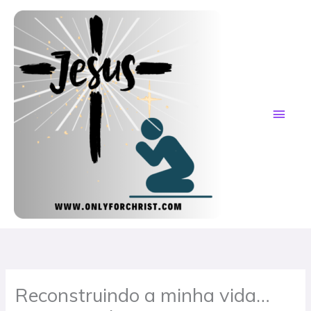
Skip
MAI
to
content
ME
Reconstruindo a minha vida…