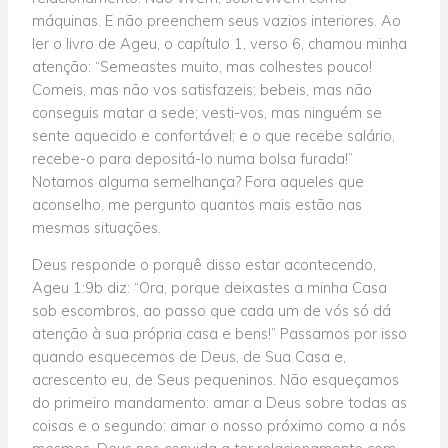
máquinas. E não preenchem seus vazios interiores. Ao
ler o livro de Ageu, o capítulo 1, verso 6, chamou minha
atenção: “Semeastes muito, mas colhestes pouco!
Comeis, mas não vos satisfazeis; bebeis, mas não
conseguis matar a sede; vesti-vos, mas ninguém se
sente aquecido e confortável; e o que recebe salário,
recebe-o para depositá-lo numa bolsa furada!”
Notamos alguma semelhança? Fora aqueles que
aconselho, me pergunto quantos mais estão nas
mesmas situações.
Deus responde o porquê disso estar acontecendo,
Ageu 1:9b diz: “Ora, porque deixastes a minha Casa
sob escombros, ao passo que cada um de vós só dá
atenção à sua própria casa e bens!” Passamos por isso
quando esquecemos de Deus, de Sua Casa e,
acrescento eu, de Seus pequeninos. Não esqueçamos
do primeiro mandamento: amar a Deus sobre todas as
coisas e o segundo: amar o nosso próximo como a nós