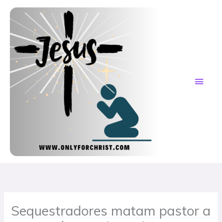
Skip
MAI
to
content
ME
Sequestradores matam pastor a