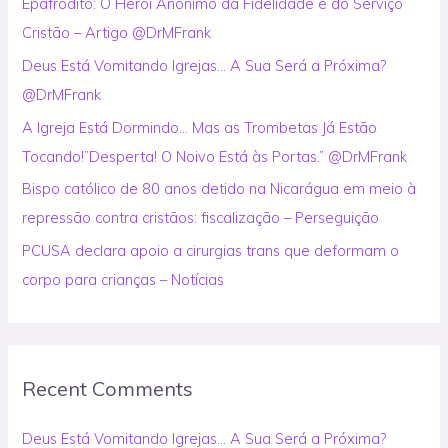
Epafrodito: O Herói Anônimo da Fidelidade e do Serviço
f
Cristão – Artigo @DrMFrank
o
Deus Está Vomitando Igrejas… A Sua Será a Próxima?
r
@DrMFrank
:
A Igreja Está Dormindo… Mas as Trombetas Já Estão
Tocando!”Desperta! O Noivo Está às Portas.” @DrMFrank
Bispo católico de 80 anos detido na Nicarágua em meio à
repressão contra cristãos: fiscalização – Perseguição
PCUSA declara apoio a cirurgias trans que deformam o
corpo para crianças – Notícias
Recent Comments
Deus Está Vomitando Igrejas… A Sua Será a Próxima?