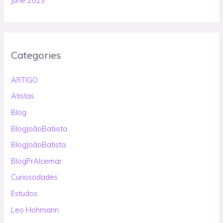
June 2023
Categories
ARTIGO
Atistas
Blog
BlogJoãoBatiista
BlogJoãoBatista
BlogPrAlcemar
Curiosodades
Estudos
Leo Hohmann