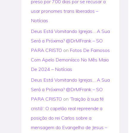
preso por 700 dias por se recusar a
usar pronomes trans liberados –
Notícias
Deus Está Vomitando Igrejas… A Sua
Será a Próxima? @DrMFrank – SO
PARA CRISTO
on
Fotos De Famosos
Com Apelo Demoníaco No Mês Maio
De 2024 – Notícias
Deus Está Vomitando Igrejas… A Sua
Será a Próxima? @DrMFrank – SO
PARA CRISTO
on
‘Traição à sua fé
cristã’: O capelão real repreende a
posição do rei Carlos sobre a
mensagem do Evangelho de Jesus –