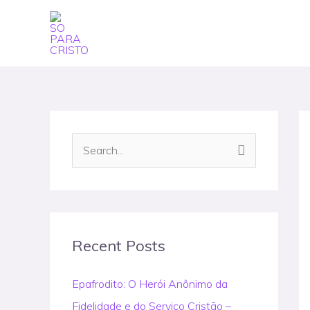
Skip
to
content
S
e
a
r
c
Recent Posts
h
Epafrodito: O Herói Anônimo da
f
Fidelidade e do Serviço Cristão –
o