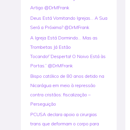
Artigo @DrMFrank
r
:
Deus Está Vomitando Igrejas… A Sua
Será a Próxima? @DrMFrank
A Igreja Está Dormindo… Mas as
Trombetas Já Estão
Tocando!”Desperta! O Noivo Está às
Portas.” @DrMFrank
Bispo católico de 80 anos detido na
Nicarágua em meio à repressão
contra cristãos: fiscalização –
Perseguição
PCUSA declara apoio a cirurgias
trans que deformam o corpo para