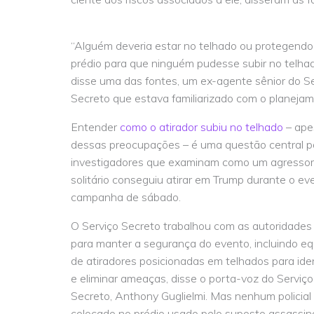
“Alguém deveria estar no telhado ou protegendo
prédio para que ninguém pudesse subir no telhad
disse uma das fontes, um ex-agente sênior do Se
Secreto que estava familiarizado com o planejam
Entender
como o atirador subiu no telhado
– ape
dessas preocupações – é uma questão central p
investigadores que examinam como um agressor
solitário conseguiu atirar em Trump durante o ev
campanha de sábado.
O Serviço Secreto trabalhou com as autoridades 
para manter a segurança do evento, incluindo eq
de atiradores posicionadas em telhados para iden
e eliminar ameaças, disse o porta-voz do Serviço
Secreto, Anthony Guglielmi. Mas nenhum policial 
colocado no prédio usado pelo suposto assassino