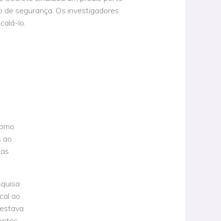
 de segurança. Os investigadores
calá-lo.
como
s ao
 as
squisa
cal ao
 estava
ontes.