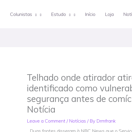
Colunistas
Estudo
Início
Loja
Notí
Telhado onde atirador ati
identificado como vulnera
segurança antes de comíci
Notícia
Leave a Comment
/
Notícias
/ By
Drmfrank
Duas fontes disseram à NBC News que o Serviço 