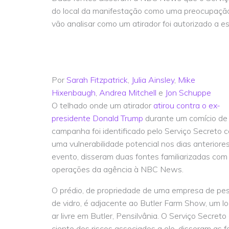
do local da manifestação como uma preocupação
vão analisar como um atirador foi autorizado a es
Por
Sarah Fitzpatrick
,
Julia Ainsley
,
Mike
Hixenbaugh
,
Andrea Mitchell
e
Jon Schuppe
O telhado onde um atirador
atirou contra o ex-
presidente Donald Trump
durante um comício de
campanha foi identificado pelo Serviço Secreto 
uma vulnerabilidade potencial nos dias anteriore
evento, disseram duas fontes familiarizadas com
operações da agência à NBC News.
O prédio, de propriedade de uma empresa de pe
de vidro, é adjacente ao Butler Farm Show, um lo
ar livre em Butler, Pensilvânia. O Serviço Secreto
ciente dos riscos associados a ele, disseram as f