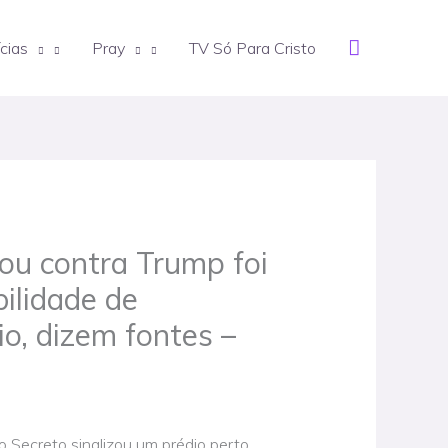
Search
cias
Pray
TV Só Para Cristo
rou contra Trump foi
bilidade de
o, dizem fontes –
Secreto sinalizou um prédio perto