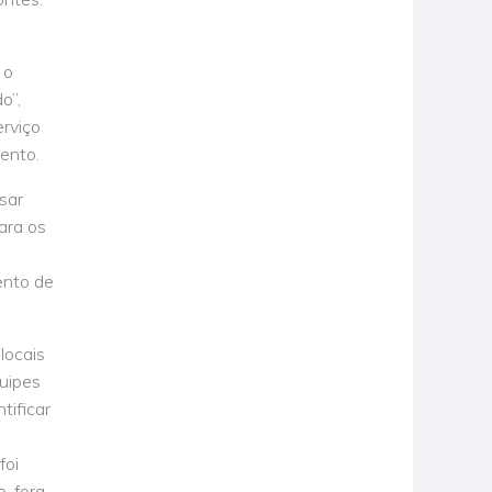
 o
o”,
rviço
ento.
sar
ara os
ento de
locais
uipes
tificar
foi
, fora