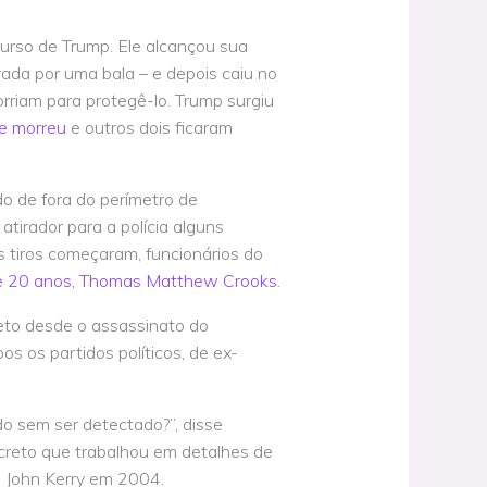
urso de Trump. Ele alcançou sua
urada por uma bala – e depois caiu no
rriam para protegê-lo. Trump surgiu
e morreu
e outros dois ficaram
o de fora do perímetro de
tirador para a polícia alguns
s tiros começaram, funcionários do
de 20 anos, Thomas Matthew Crooks
.
eto desde o assassinato do
os partidos políticos, de ex-
o sem ser detectado?”, disse
creto que trabalhou em detalhes de
o John Kerry em 2004.