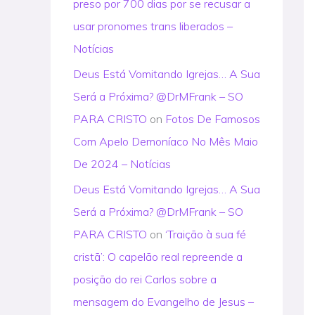
preso por 700 dias por se recusar a
usar pronomes trans liberados –
Notícias
Deus Está Vomitando Igrejas… A Sua
Será a Próxima? @DrMFrank – SO
PARA CRISTO
on
Fotos De Famosos
Com Apelo Demoníaco No Mês Maio
De 2024 – Notícias
Deus Está Vomitando Igrejas… A Sua
Será a Próxima? @DrMFrank – SO
PARA CRISTO
on
‘Traição à sua fé
cristã’: O capelão real repreende a
posição do rei Carlos sobre a
mensagem do Evangelho de Jesus –