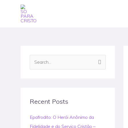
Skip
to
content
S
e
a
r
c
Recent Posts
h
Epafrodito: O Herói Anônimo da
f
Fidelidade e do Serviço Cristão –
o