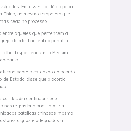
vulgados. Em essência, dá ao papa
s da China, ao mesmo tempo em que
 mais cedo no processo.
as entre aqueles que pertencem a
reja clandestina leal ao pontífice.
 escolher bispos, enquanto Pequim
oberania.
ticano sobre a extensão do acordo,
io de Estado, disse que o acordo
apa.
isco “decidiu continuar neste
ção nas regras humanas, mas na
nidades católicas chinesas, mesmo
pastores dignos e adequados à