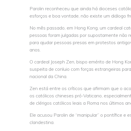
Parolin reconheceu que ainda há dioceses católic
esforços e boa vontade, não existe um diálogo fru
No mês passado, em Hong Kong, um cardeal catól
pessoas foram julgadas por supostamente não re
para ajudar pessoas presas em protestos antig
anos.
O cardeal Joseph Zen, bispo emérito de Hong Kong
suspeita de conluio com forças estrangeiras par
nacional da China.
Zen está entre os críticos que afirmam que o ac
os católicos chineses pró-Vaticano, especialmen
de clérigos católicos leais a Roma nos últimos an
Ele acusou Parolin de “manipular” o pontífice e 
clandestina.