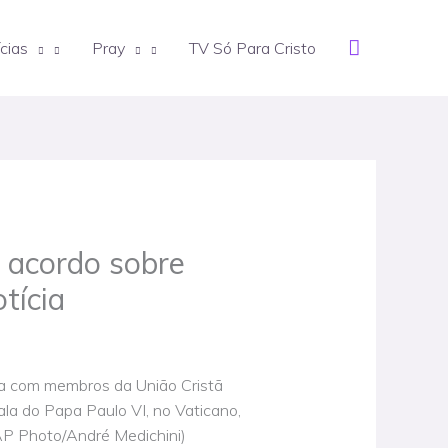
Search
cias
Pray
TV Só Para Cristo
 acordo sobre
tícia
a com membros da União Cristã
ala do Papa Paulo VI, no Vaticano,
(AP Photo/André Medichini)