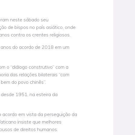
eram neste sábado seu
o de bispos no país asiático, onde
nos contra os crentes religiosos.
s anos do acordo de 2018 em um
m o “diálogo construtivo” com a
ria das relações bilaterais “com
o bem do povo chinês”.
 desde 1951, na esteira da
o acordo em vista da perseguição da
Vaticano insiste que melhores
busos de direitos humanos.