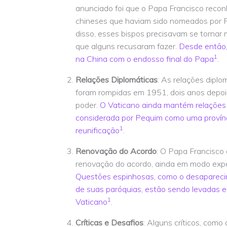
anunciado foi que o Papa Francisco reco
chineses que haviam sido nomeados por 
disso, esses bispos precisavam se tornar m
que alguns recusaram fazer.
Desde então,
1
na China com o endosso final do Papa
.
Relações Diplomáticas
: As relações dipl
foram rompidas em 1951, dois anos depo
poder.
O Vaticano ainda mantém relações
considerada por Pequim como uma provínc
1
reunificação
.
Renovação do Acordo
: O Papa Francisco
renovação do acordo, ainda em modo exper
Questões espinhosas, como o desaparecim
de suas paróquias, estão sendo levadas 
1
Vaticano
.
Críticas e Desafios
: Alguns críticos, com