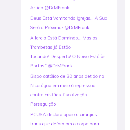
Artigo @DrMFrank
r
:
Deus Está Vomitando Igrejas… A Sua
Será a Próxima? @DrMFrank
A Igreja Está Dormindo… Mas as
Trombetas Já Estão
Tocando!”Desperta! O Noivo Está às
Portas.” @DrMFrank
Bispo católico de 80 anos detido na
Nicarágua em meio à repressão
contra cristãos: fiscalização –
Perseguição
PCUSA declara apoio a cirurgias
trans que deformam o corpo para