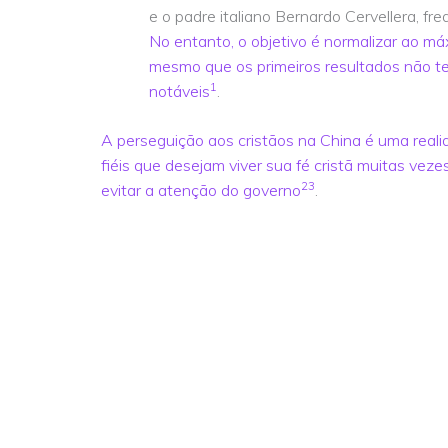
e o padre italiano Bernardo Cervellera, f
No entanto, o objetivo é normalizar ao máx
mesmo que os primeiros resultados não t
1
notáveis
.
A perseguição aos cristãos na China é uma reali
fiéis que desejam viver sua fé cristã muitas vez
2
3
evitar a atenção do governo
.