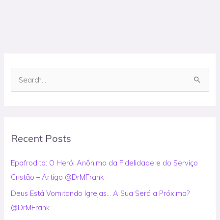
S
e
a
r
Recent Posts
c
h
Epafrodito: O Herói Anônimo da Fidelidade e do Serviço
f
Cristão – Artigo @DrMFrank
o
Deus Está Vomitando Igrejas… A Sua Será a Próxima?
r
@DrMFrank
: