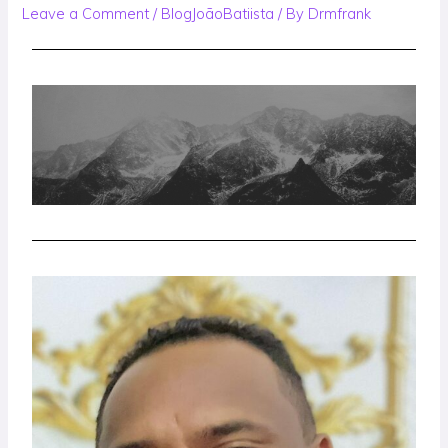
Leave a Comment
/
BlogJoãoBatiista
/ By
Drmfrank