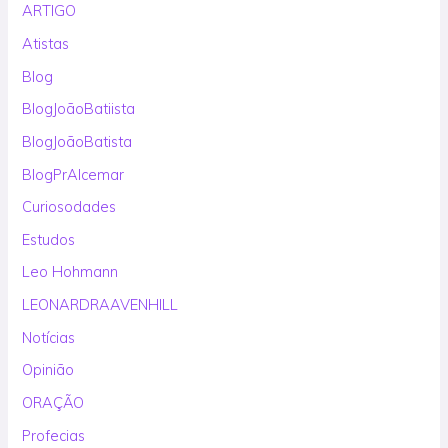
ARTIGO
Atistas
Blog
BlogJoãoBatiista
BlogJoãoBatista
BlogPrAlcemar
Curiosodades
Estudos
Leo Hohmann
LEONARDRAAVENHILL
Notícias
Opinião
ORAÇÃO
Profecias