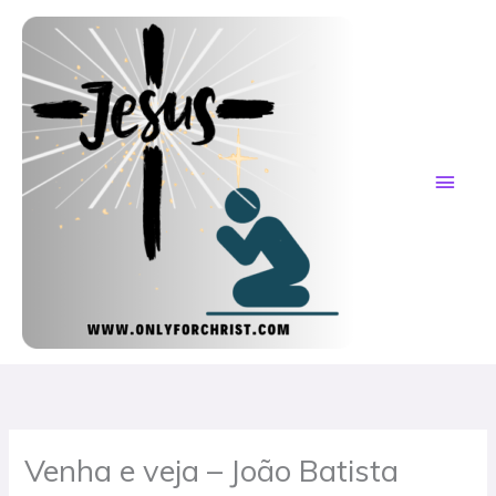
Skip
MAI
to
content
ME
Venha e veja – João Batista