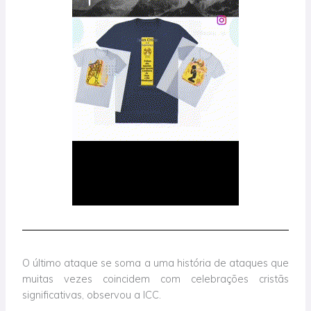
O último ataque se soma a uma história de ataques que
muitas vezes coincidem com celebrações cristãs
significativas, observou a ICC.