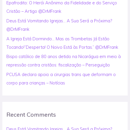
Epafrodito: O Herói Anônimo da Fidelidade e do Serviço
f
Cristão – Artigo @DrMFrank
o
Deus Está Vomitando Igrejas… A Sua Será a Próxima?
r
@DrMFrank
:
A Igreja Está Dormindo… Mas as Trombetas Já Estão
Tocando!”Desperta! O Noivo Está às Portas.” @DrMFrank
Bispo católico de 80 anos detido na Nicarágua em meio à
repressão contra cristãos: fiscalização – Perseguição
PCUSA declara apoio a cirurgias trans que deformam o
corpo para crianças – Notícias
Recent Comments
Deus Está Vomitando Igrejas… A Sua Será a Próxima?