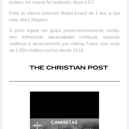
enterro em massa foi realizado, disse a ICC.
Entre as vítimas estavam Sheba Ernest, de 1 ano, e sua
mãe, Mary Stephen.
O povo Irigwe, um grupo predominantemente cristão,
tem enfrentado adversidades contínuas, incluindo
violência e deslocamento por milícias Fulani, com mais
de 2.000 cristãos mortos desde 2016.