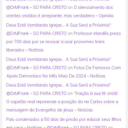
@DrMFrank – SO PARA CRISTO
on
O silenciamento dos
crentes cristãos é arrepiante, mas verdadeiro – Opinião
Deus Está Vomitando Igrejas… A Sua Será a Próxima?
@DrMFrank – SO PARA CRISTO
on
Professor irlandês preso
por 700 dias por se recusar a usar pronomes trans
liberados – Notícias
Deus Está Vomitando Igrejas… A Sua Será a Próxima?
@DrMFrank – SO PARA CRISTO
on
Fotos De Famosos Com
Apelo Demoníaco No Mês Maio De 2024 – Notícias
Deus Está Vomitando Igrejas… A Sua Será a Próxima?
@DrMFrank – SO PARA CRISTO
on
‘Traição à sua fé cristã’:
O capelão real repreende a posição do rei Carlos sobre a
mensagem do Evangelho de Jesus – Noticias
Pais condenados a 50 dias de prisão por educar seus filhos
em casa – Notícias – @DrMFrank – SO PARA CRISTO
on