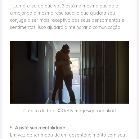
– Lembre-se de que você está na mesma equipe e
almejando o mesmo resultado, o que ajudará seu
cônjuge a ser mais receptivo aos seus pensamentos e
sentimentos. Isso ajudará a melhorar a comunicação.
Crédito da foto: ©GettyImages/gorodenkoff
5.
Ajuste sua mentalidade
Em vez
de ter medo de um desentendimento com seu