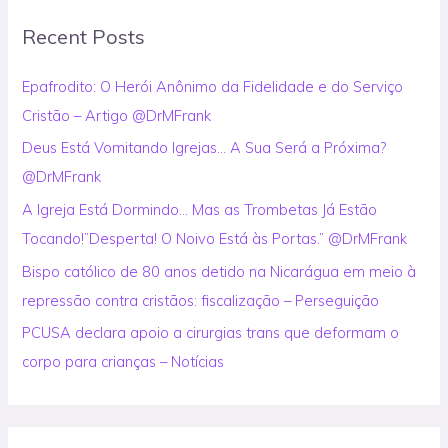
r
Recent Posts
c
h
Epafrodito: O Herói Anônimo da Fidelidade e do Serviço
f
Cristão – Artigo @DrMFrank
o
Deus Está Vomitando Igrejas… A Sua Será a Próxima?
r
@DrMFrank
:
A Igreja Está Dormindo… Mas as Trombetas Já Estão
Tocando!”Desperta! O Noivo Está às Portas.” @DrMFrank
Bispo católico de 80 anos detido na Nicarágua em meio à
repressão contra cristãos: fiscalização – Perseguição
PCUSA declara apoio a cirurgias trans que deformam o
corpo para crianças – Notícias