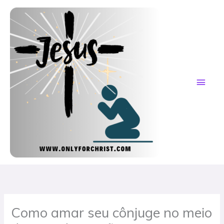
Skip
MAI
to
content
ME
Como amar seu cônjuge no meio