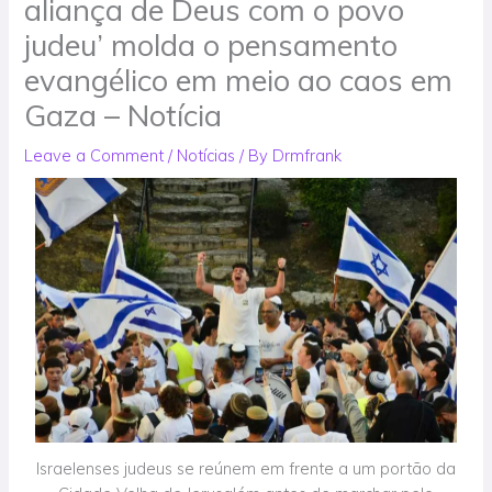
aliança de Deus com o povo
judeu’ molda o pensamento
evangélico em meio ao caos em
Gaza – Notícia
Leave a Comment
/
Notícias
/ By
Drmfrank
Israelenses judeus se reúnem em frente a um portão da