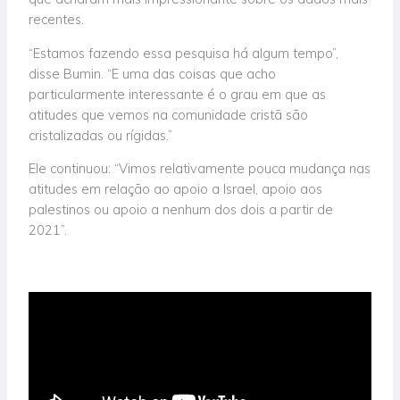
recentes.
“Estamos fazendo essa pesquisa há algum tempo”,
disse Bumin. “E uma das coisas que acho
particularmente interessante é o grau em que as
atitudes que vemos na comunidade cristã são
cristalizadas ou rígidas.”
Ele continuou: “Vimos relativamente pouca mudança nas
atitudes em relação ao apoio a Israel, apoio aos
palestinos ou apoio a nenhum dos dois a partir de
2021”.