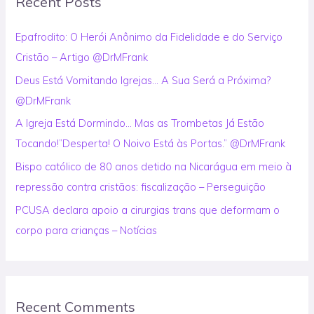
Recent Posts
c
h
Epafrodito: O Herói Anônimo da Fidelidade e do Serviço
f
Cristão – Artigo @DrMFrank
o
Deus Está Vomitando Igrejas… A Sua Será a Próxima?
r
@DrMFrank
:
A Igreja Está Dormindo… Mas as Trombetas Já Estão
Tocando!”Desperta! O Noivo Está às Portas.” @DrMFrank
Bispo católico de 80 anos detido na Nicarágua em meio à
repressão contra cristãos: fiscalização – Perseguição
PCUSA declara apoio a cirurgias trans que deformam o
corpo para crianças – Notícias
Recent Comments