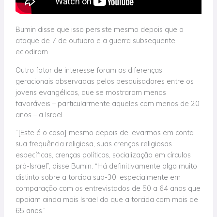
Bumin disse que isso persiste mesmo depois que o
ataque de 7 de outubro e a guerra subsequente
eclodiram.
Outro fator de interesse foram as diferenças
geracionais observadas pelos pesquisadores entre os
jovens evangélicos, que se mostraram menos
favoráveis – particularmente aqueles com menos de 20
anos – a Israel.
“[Este é o caso] mesmo depois de levarmos em conta
sua frequência religiosa, suas crenças religiosas
específicas, crenças políticas, socialização em círculos
pró-Israel”, disse Bumin. “Há definitivamente algo muito
distinto sobre a torcida sub-30, especialmente em
comparação com os entrevistados de 50 a 64 anos que
apoiam ainda mais Israel do que a torcida com mais de
65 anos.”