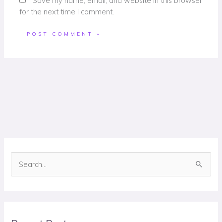
Save my name, email, and website in this browser
for the next time I comment.
S
e
a
r