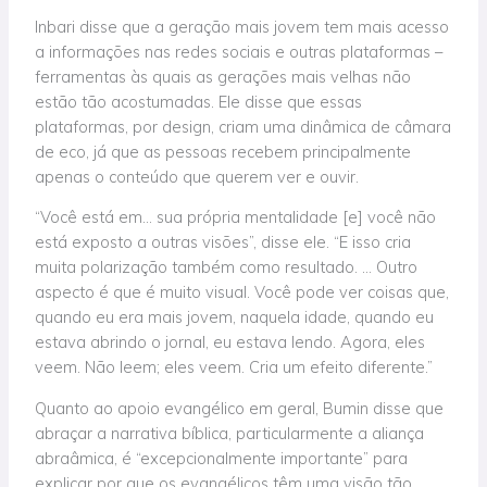
Inbari disse que a geração mais jovem tem mais acesso
a informações nas redes sociais e outras plataformas –
ferramentas às quais as gerações mais velhas não
estão tão acostumadas. Ele disse que essas
plataformas, por design, criam uma dinâmica de câmara
de eco, já que as pessoas recebem principalmente
apenas o conteúdo que querem ver e ouvir.
“Você está em… sua própria mentalidade [e] você não
está exposto a outras visões”, disse ele. “E isso cria
muita polarização também como resultado. … Outro
aspecto é que é muito visual. Você pode ver coisas que,
quando eu era mais jovem, naquela idade, quando eu
estava abrindo o jornal, eu estava lendo. Agora, eles
veem. Não leem; eles veem. Cria um efeito diferente.”
Quanto ao apoio evangélico em geral, Bumin disse que
abraçar a narrativa bíblica, particularmente a aliança
abraâmica, é “excepcionalmente importante” para
explicar por que os evangélicos têm uma visão tão