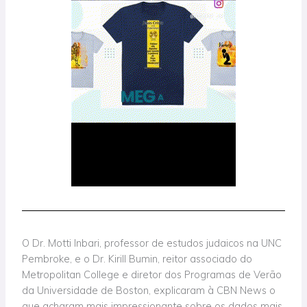
O Dr. Motti Inbari, professor de estudos judaicos na UNC
Pembroke, e o Dr. Kirill Bumin, reitor associado do
Metropolitan College e diretor dos Programas de Verão
da Universidade de Boston, explicaram à CBN News o
que acharam mais impressionante sobre os dados mais