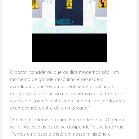
O pastor considerou que os dias modernos são “um
momento de grande desânimo e desespero”,
acreditando que “estamos realmente assistindo à
desintegração de nossa nação bem à nossa frente” e
que isso estava “acontecendo, não em um século, está
acontecendo dentro de uma década”.
“A Lei e a Ordem se foram. A verdade se foi. O gênero
se foi. As escolas estão se dissipando”, disse Jeremias.
“Temos uma escola cristã em nosso ministério e,