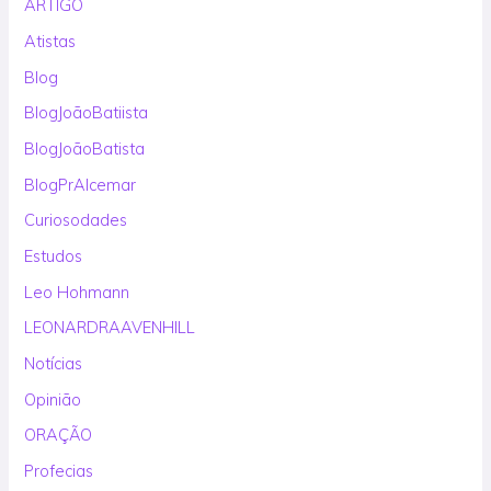
ARTIGO
Atistas
Blog
BlogJoãoBatiista
BlogJoãoBatista
BlogPrAlcemar
Curiosodades
Estudos
Leo Hohmann
LEONARDRAAVENHILL
Notícias
Opinião
ORAÇÃO
Profecias