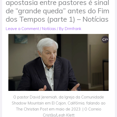
apostasia entre pastores é sinal
de “grande queda” antes do Fim
dos Tempos (parte 1) – Notícias
Leave a Comment
/
Notícias
/ By
Drmfrank
O pastor David Jeremiah, da Igreja da Comunidade
Shadow Mountain em El Cajon, Califórnia, falando ao
The Christian Post em maio de 2023. | O Correio
Cristão/Leah Klett