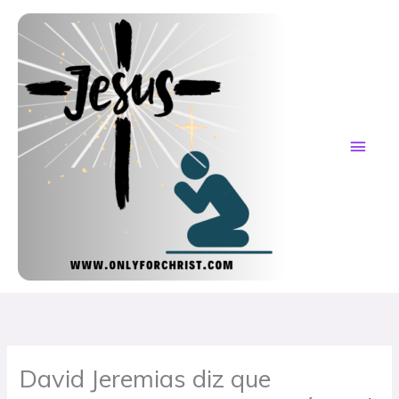
Skip
MAI
to
content
ME
David Jeremias diz que