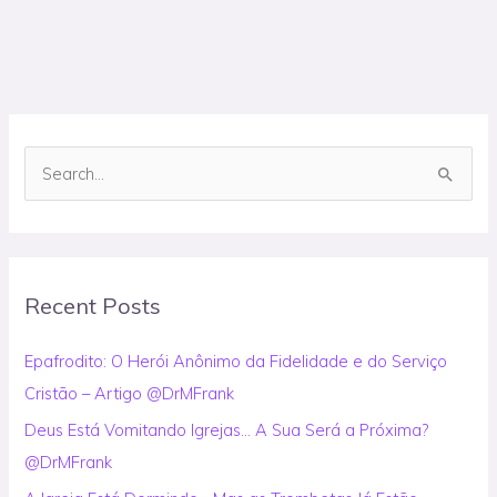
S
e
a
r
Recent Posts
c
h
Epafrodito: O Herói Anônimo da Fidelidade e do Serviço
f
Cristão – Artigo @DrMFrank
o
Deus Está Vomitando Igrejas… A Sua Será a Próxima?
r
@DrMFrank
: