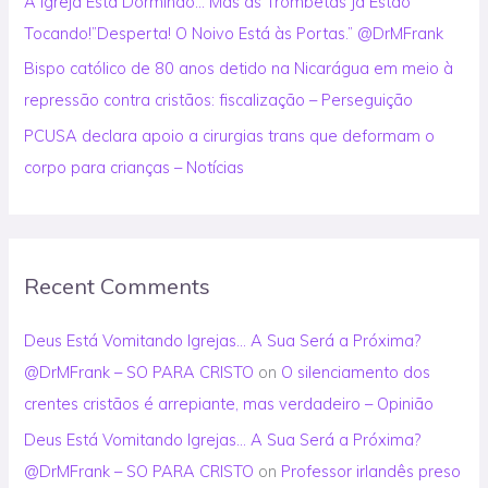
A Igreja Está Dormindo… Mas as Trombetas Já Estão
Tocando!”Desperta! O Noivo Está às Portas.” @DrMFrank
Bispo católico de 80 anos detido na Nicarágua em meio à
repressão contra cristãos: fiscalização – Perseguição
PCUSA declara apoio a cirurgias trans que deformam o
corpo para crianças – Notícias
Recent Comments
Deus Está Vomitando Igrejas… A Sua Será a Próxima?
@DrMFrank – SO PARA CRISTO
on
O silenciamento dos
crentes cristãos é arrepiante, mas verdadeiro – Opinião
Deus Está Vomitando Igrejas… A Sua Será a Próxima?
@DrMFrank – SO PARA CRISTO
on
Professor irlandês preso