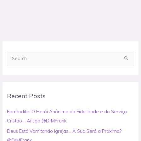
S
e
a
r
Recent Posts
c
h
Epafrodito: O Herói Anônimo da Fidelidade e do Serviço
f
Cristão – Artigo @DrMFrank
o
Deus Está Vomitando Igrejas… A Sua Será a Próxima?
r
@DrMFrank