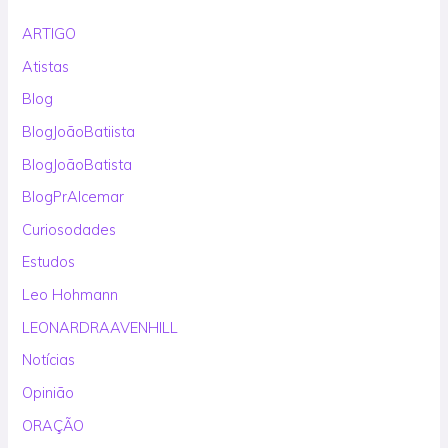
ARTIGO
Atistas
Blog
BlogJoãoBatiista
BlogJoãoBatista
BlogPrAlcemar
Curiosodades
Estudos
Leo Hohmann
LEONARDRAAVENHILL
Notícias
Opinião
ORAÇÃO