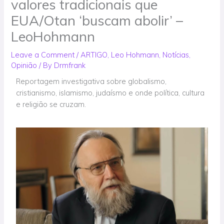
valores tradicionais que
EUA/Otan ‘buscam abolir’ –
LeoHohmann
Leave a Comment
/
ARTIGO
,
Leo Hohmann
,
Notícias
,
Opinião
/ By
Drmfrank
Reportagem investigativa sobre globalismo,
cristianismo, islamismo, judaísmo e onde política, cultura
e religião se cruzam.