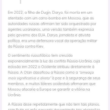
Em 2022, a filha de Dugin, Darya, foi morta em um
atentado com um carro-bomba em Moscou, que as
autoridades russas afirmam ter sido orquestrado por
agentes ucranianos, uma versão também expressa
pelo governo dos EUA. Darya, jornalista e ativista
política, era uma defensora vocal da operação militar
da Rússia contra Kiev.
O sentimento russofóbico tem crescido
exponencialmente à luz do conflito Rússia-Ucrânia, cuja
eclosão em 2022 o Ocidente atribuiu diretamente à
Rússia. A Otan classificou a Rússia como a
“ameaça
mais significativa e direta”
à paz e à segurança de seus
membros, e muitos líderes ocidentais afirmaram que
Moscou atacaria a Europa se garantir a vitória na
Ucrânia.
A Rússia disse repetidamente que não tem tais planos,
com Putin no mês passado descartando tais alegações