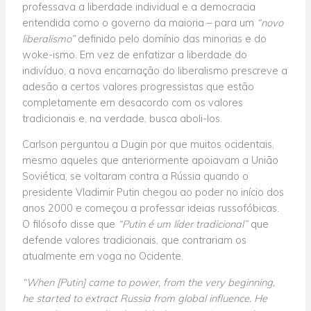
professava a liberdade individual e a democracia
entendida como o governo da maioria – para um
“novo
liberalismo”
definido pelo domínio das minorias e do
woke-ismo. Em vez de enfatizar a liberdade do
indivíduo, a nova encarnação do liberalismo prescreve a
adesão a certos valores progressistas que estão
completamente em desacordo com os valores
tradicionais e, na verdade, busca aboli-los.
Carlson perguntou a Dugin por que muitos ocidentais,
mesmo aqueles que anteriormente apoiavam a União
Soviética, se voltaram contra a Rússia quando o
presidente Vladimir Putin chegou ao poder no início dos
anos 2000 e começou a professar ideias russofóbicas.
O filósofo disse que
“Putin é um líder tradicional”
que
defende valores tradicionais, que contrariam os
atualmente em voga no Ocidente.
“When [Putin] came to power, from the very beginning,
he started to extract Russia from global influence. He