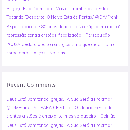
:
A Igreja Está Dormindo… Mas as Trombetas Já Estão
Tocando!”Desperta! O Noivo Está às Portas.” @DrMFrank
Bispo católico de 80 anos detido na Nicarágua em meio à
repressão contra cristãos: fiscalização – Perseguição
PCUSA declara apoio a cirurgias trans que deformam o
corpo para crianças – Notícias
Recent Comments
Deus Está Vomitando Igrejas… A Sua Será a Próxima?
@DrMFrank – SO PARA CRISTO
on
O silenciamento dos
crentes cristãos é arrepiante, mas verdadeiro – Opinião
Deus Está Vomitando Igrejas… A Sua Será a Próxima?