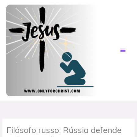
Skip
MAI
to
content
ME
Filósofo russo: Rússia defende