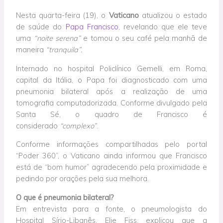
Nesta quarta-feira (19), o
Vaticano
atualizou o estado
de saúde do
Papa Francisco
, revelando que ele teve
uma
“noite serena”
e tomou o seu café pela manhã de
maneira
“tranquila”.
Internado no hospital Policlínico Gemelli, em Roma,
capital da Itália, o Papa foi diagnosticado com uma
pneumonia bilateral após a realização de uma
tomografia computadorizada. Conforme divulgado pela
Santa Sé, o quadro de Francisco é
considerado
“complexo”
.
Conforme informações compartilhadas pelo portal
“Poder 360”, o Vaticano ainda informou que Francisco
está de “bom humor” agradecendo pela proximidade e
pedindo por orações pela sua melhora.
O que é pneumonia bilateral?
Em entrevista para a fonte, o pneumologista do
Hospital Sírio-Libanês, Elie Fiss, explicou que a