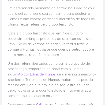
Em determinado momento da entrevista, Levy indicou
que Israel continuaria sua campanha para destruir o
Hamas e que espera garantir a libertação de todas as
vítimas feitas reféns pelo grupo terrorista.
“Este é o grupo terrorista que, em 7 de outubro,
sequestrou crianças pequenas de suas camas”, disse
Levy. “Se os deixarmos no poder, voltará a fazê-lo
porque o Hamas nos disse que quer perpetrar outro e
outro massacre de 7 de outubro.”
Um dos reféns libertados como parte do acordo de
cessar-fogo temporário de Israel com o Hamas
incluía
Abigail Edan, de 4 anos
, uma menina americano-
israelense. Terroristas do Hamas mataram os pais da
menina em 7 de outubro, dia do sequestro de Edan,
deixando-a órfã. Enquanto estava em cativeiro, Edan
comemorou seu quarto aniversário.
De acordo com a
CNN,
os irmãos de Edan – uma irmã