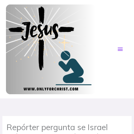
Skip
MAI
to
content
ME
Repórter pergunta se Israel