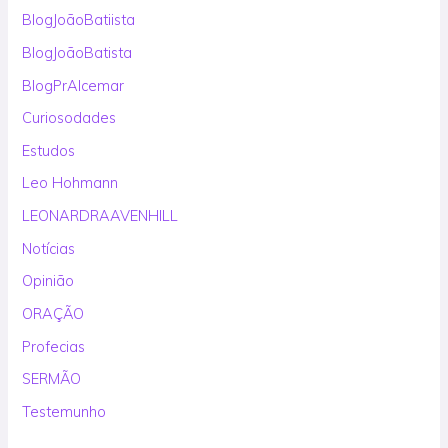
BlogJoãoBatiista
BlogJoãoBatista
BlogPrAlcemar
Curiosodades
Estudos
Leo Hohmann
LEONARDRAAVENHILL
Notícias
Opinião
ORAÇÃO
Profecias
SERMÃO
Testemunho