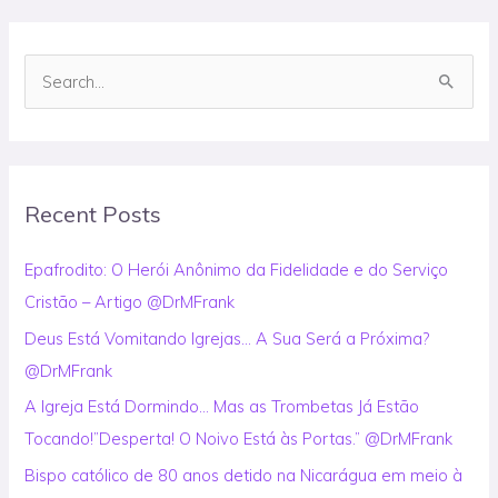
S
e
a
r
Recent Posts
c
h
Epafrodito: O Herói Anônimo da Fidelidade e do Serviço
f
Cristão – Artigo @DrMFrank
o
Deus Está Vomitando Igrejas… A Sua Será a Próxima?
r
@DrMFrank
:
A Igreja Está Dormindo… Mas as Trombetas Já Estão
Tocando!”Desperta! O Noivo Está às Portas.” @DrMFrank
Bispo católico de 80 anos detido na Nicarágua em meio à